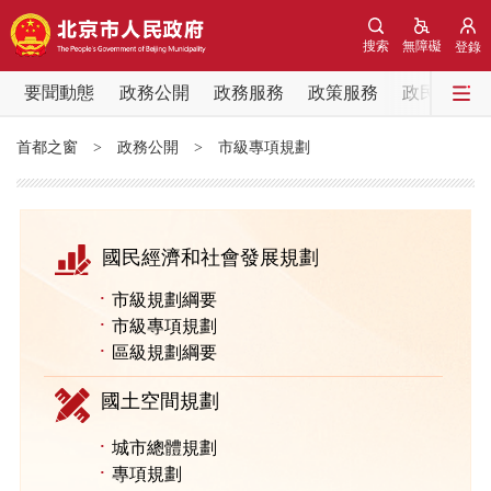
網站地圖
搜索
無障礙
登錄
要聞動態
要聞動態
政務公開
政務服務
政策服務
政民互動
黨中央精神
國務院資訊
中央部委動態
首都之窗
>
政務公開
>
市級專項規劃
北京要聞
會議資訊
部門動態
國民經濟和社會發展規劃
各區熱點
·
市級規劃綱要
·
市級專項規劃
政務公開
·
區級規劃綱要
市領導
機構職能
政策服務
國土空間規劃
·
城市總體規劃
政策兌現
政策解讀
回應關切
·
專項規劃