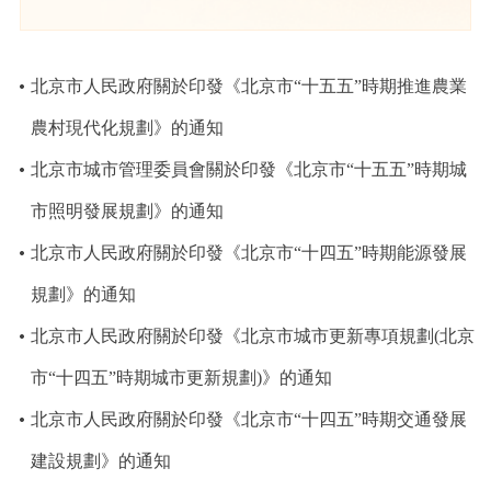
決策公開
專題公開
政務服務
北京市人民政府關於印發《北京市“十五五”時期推進農業
農村現代化規劃》的通知
個人服務
法人服務
部門服務
北京市城市管理委員會關於印發《北京市“十五五”時期城
便民服務
利企服務
投資項目
市照明發展規劃》的通知
北京市人民政府關於印發《北京市“十四五”時期能源發展
仲介服務
陽光政務
規劃》的通知
政民互動
北京市人民政府關於印發《北京市城市更新專項規劃(北京
市“十四五”時期城市更新規劃)》的通知
12345網上接訴即辦
我要諮詢
我要建議
北京市人民政府關於印發《北京市“十四五”時期交通發展
參與調查
線上訪談
圖説互動
建設規劃》的通知