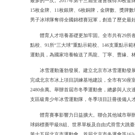
最多的一次。2017年第十三屆全運會獲得30枚金
15枚金牌、11枚銀牌、6枚銅牌，金牌數、獎牌數
男子冰球隊奪得全國錦標賽冠軍，創造了歷史最
體育人才培養基礎更加牢固。全市共有29所各級各
點校、91所“三大球”重點示範校、146支重點示
運動員，為國家培養輸送了馬龍、丁寧、曹緣、
冰雪運動蓬勃發展。建立北京市冰雪運動發展聯席
完成北京市冰上項目訓練基地建設，全市有50座室
2480余萬。舉辦首屆市冬季運動會，總參與人次達到
支區級青少年冰雪運動隊，冬季項目註冊後備人才
體育賽事影響力日益擴大。聯合其他城市舉辦一
球錦標賽甲級B組、世界單板及自由式滑雪大跳臺
第十五屆北京市運動會、首屆北京市冬運會等163