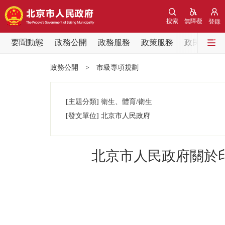
搜索
無障礙
登錄
要聞動態
政務公開
政務服務
政策服務
政民互動
要聞動態
政務公開
>
市級專項規劃
黨中央精神
[主題分類]
衛生、體育/衛生
北京要聞
[發文單位]
北京市人民政府
各區熱點
北京市人民政府關於
政務公開
市領導
政策兌現