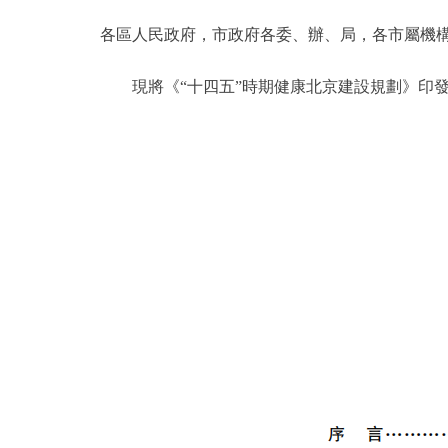
各區人民政府，市政府各委、辦、局，各市屬機
決策公開
現將《“十四五”時期健康北京建設規劃》印發
政務服務
個人服務
便民服務
仲介服務
政民互動
12345網上接訴即辦
參與調查