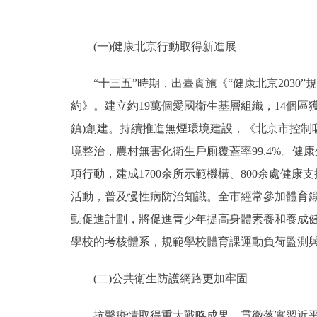
(一)健康北京行動取得新進展
“十三五”時期，出臺實施《“健康北京2030
約》。建立約19萬個愛國衛生基層組織，14個區
鎮)創建。持續推進無煙環境建設，《北京市控制吸煙
境整治，農村無害化衛生戶廁覆蓋率99.4%。健
項行動，建成1700余所示範機構、800余處健
活動，普及慢性病防治知識。全市經常參加體育鍛
動促進計劃，將促進青少年提高身體素養和養成
學校的考核體系，規範學校體育課運動負荷監測與
(二)公共衛生防護網路更加牢固
抗擊疫情取得重大戰略成果。貫徹落實習近平總