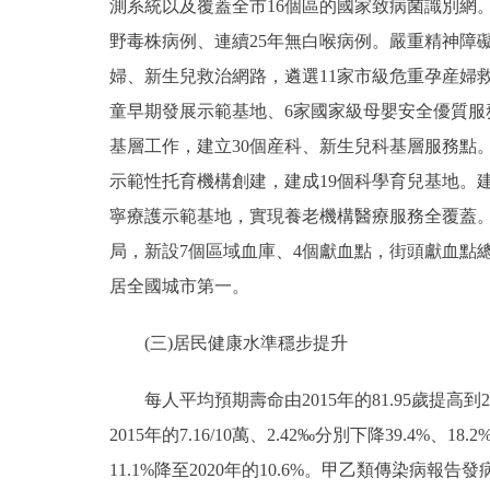
測系統以及覆蓋全市16個區的國家致病菌識別網
野毒株病例、連續25年無白喉病例。嚴重精神障
婦、新生兒救治網路，遴選11家市級危重孕産婦
童早期發展示範基地、6家國家級母嬰安全優質服
基層工作，建立30個産科、新生兒科基層服務點。
示範性托育機構創建，建成19個科學育兒基地。建
寧療護示範基地，實現養老機構醫療服務全覆蓋。血
局，新設7個區域血庫、4個獻血點，街頭獻血點總
居全國城市第一。
(三)居民健康水準穩步提升
每人平均預期壽命由2015年的81.95歲提高到2020
2015年的7.16/10萬、2.42‰分別下降39.
11.1%降至2020年的10.6%。甲乙類傳染病報告發病率