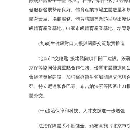
際網路醫療子平臺”模式。在符合條件的公立醫
健服務發展勢頭良好。體育産業市場主體數量和規
體育會展、場館服務、體育培訓等業態呈現出較快
級體育産業基地，61家市級體育産業基地，培育
(九)衛生健康對口支援與國際交流紮實推進
北京市“交鑰匙”援建醫院項目開工建設。簽署北
京保等協同發展重點合作任務。優質市屬醫療衛
會經濟發展建設。加強醫療衛生領域國際交流與合
亞、特立尼達和多巴哥、布吉納法索等國派出21
體外交。
(十)法治保障和科技、人才支撐進一步增強
法治保障體系不斷健全。頒布實施《北京市院前