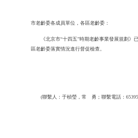
決策公開
市老齡委各成員單位，各區老齡委：
政務服務
《北京市“十四五”時期老齡事業發展規劃》已
個人服務
區老齡委落實情況進行督促檢查。
便民服務
仲介服務
(聯繫人：于楨瑩，常 勇；聯繫電話：65395490,8
政民互動
12345網上接訴即辦
參與調查