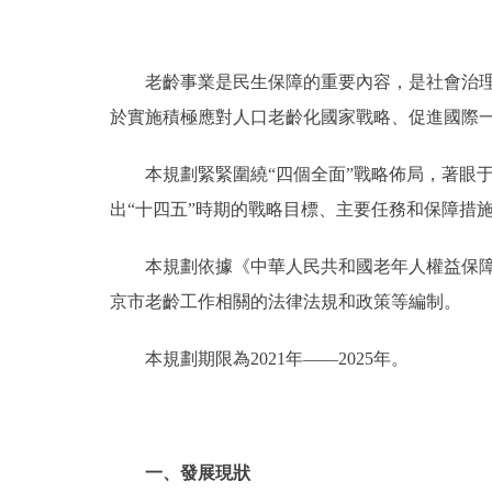
走進北京
老齡事業是民生保障的重要內容，是社會治理體
北京概況
於實施積極應對人口老齡化國家戰略、促進國際
綠色北京
本規劃緊緊圍繞“四個全面”戰略佈局，著眼于
出“十四五”時期的戰略目標、主要任務和保障措
多語種
本規劃依據《中華人民共和國老年人權益保障法
ENGLISH
京市老齡工作相關的法律法規和政策等編制。
DEUTSCH
本規劃期限為2021年——2025年。
ESPAÑOL
ITALIANO
一、發展現狀