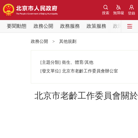
搜索
無障礙
登錄
要聞動態
政務公開
政務服務
政策服務
政民互動
要聞動態
政務公開
>
其他規劃
黨中央精神
[主題分類]
衛生、體育/其他
北京要聞
[發文單位]
北京市老齡工作委員會辦公室
各區熱點
北京市老齡工作委員會關於
政務公開
市領導
政策兌現