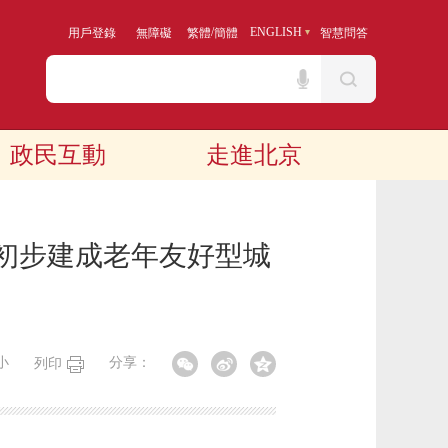
/
ENGLISH
用戶登錄
無障礙
繁體
簡體
智慧問答
政民互動
走進北京
年初步建成老年友好型城
小
分享：
列印