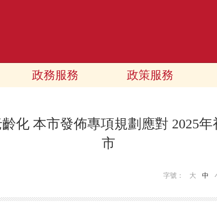
政務服務
政策服務
老齡化 本市發佈專項規劃應對 2025
市
字號：
大
中