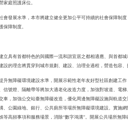
營家庭照護床位。
會發展水準，本市將建立健全更加公平可持續的社會保障制度
護保障制度。
建立具有首都特色的與國際一流和諧宜居之都相適應、與首都城
建設的理念將貫穿到城市規劃、建設、治理全過程，營造包容、
升無障礙環境建設水準，開展示範性老年友好型社區創建工作
、信號燈、隔離帶等將加大適老化改造力度，加強對坡道、電梯
交車，加強公交站臺無障礙改造，優化周邊無障礙設施與軌道交
構、公園綠地、銀行、公共廁所等場所無障礙環境建設。實施網
娛等高頻事項和服務場景，消除“數字鴻溝”。開展公共場所無障