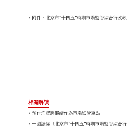
決策公開
附件：北京市“十四五”時期市場監管綜合行政
政務服務
個人服務
便民服務
仲介服務
政民互動
相關解讀
12345網上接訴即辦
預付消費將繼續作為市場監管重點
參與調查
一圖讀懂《北京市“十四五”時期市場監管綜合