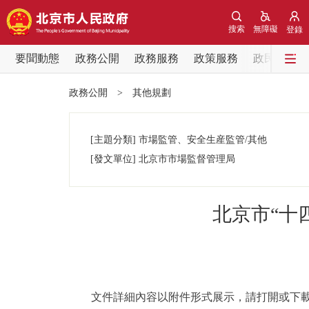
搜索
無障礙
登錄
要聞動態
政務公開
政務服務
政策服務
政民互動
要聞動態
政務公開
>
其他規劃
黨中央精神
[主題分類]
市場監管、安全生産監管/其他
北京要聞
[發文單位]
北京市市場監督管理局
各區熱點
北京市“十
政務公開
市領導
文件詳細內容以附件形式展示，請打開或下載
政策兌現