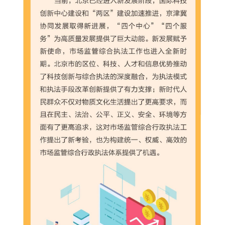
走進北京
北京概況
十六區概覽
人文北京
綠色北京
圖説北京
視頻北京
多語種
ENGLISH
한국어
日本語
DEUTSCH
FRANÇAIS
РУССКИЙ ЯЗЫК
ESPAÑOL
PORTUGUÊS
العربية
ITALIANO