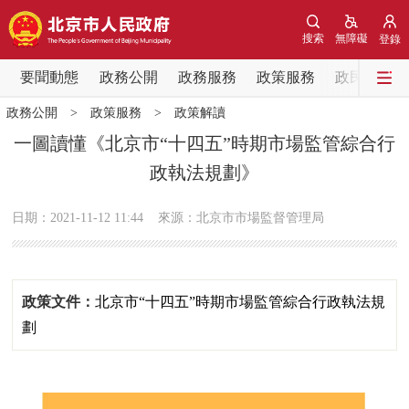
網站地圖
搜索
無障礙
登錄
要聞動態
要聞動態
政務公開
政務服務
政策服務
政民互動
政務公開
>
政策服務
>
政策解讀
黨中央精神
國務院資訊
中央部委動態
一圖讀懂《北京市“十四五”時期市場監管綜合行
政執法規劃》
北京要聞
會議資訊
部門動態
日期：2021-11-12 11:44
來源：北京市市場監督管理局
各區熱點
政務公開
政策文件：
北京市“十四五”時期市場監管綜合行政執法規
市領導
機構職能
政策服務
劃
政策兌現
政策解讀
回應關切