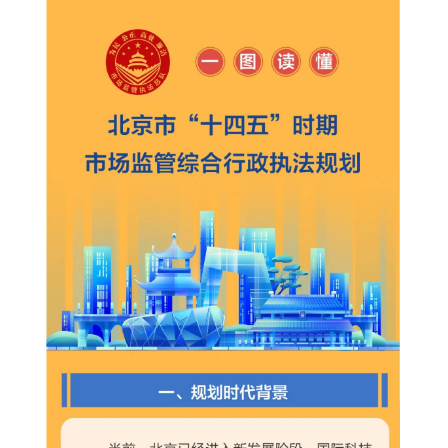
決策公開
專題公開
政務服務
個人服務
法人服務
部門服務
便民服務
利企服務
投資項目
仲介服務
陽光政務
政民互動
12345網上接訴即辦
我要諮詢
我要建議
參與調查
線上訪談
圖説互動