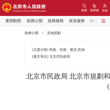
搜索
無障礙
登錄
要聞動態
政務公開
政務服務
政策服務
政民互動
要聞動態
政務公開
>
其他規劃
黨中央精神
[主題分類]
民政、扶貧、救災/其他
北京要聞
[發文單位]
北京市民政局
各區熱點
北京市民政局 北京市規劃
政務公開
市領導
政策兌現