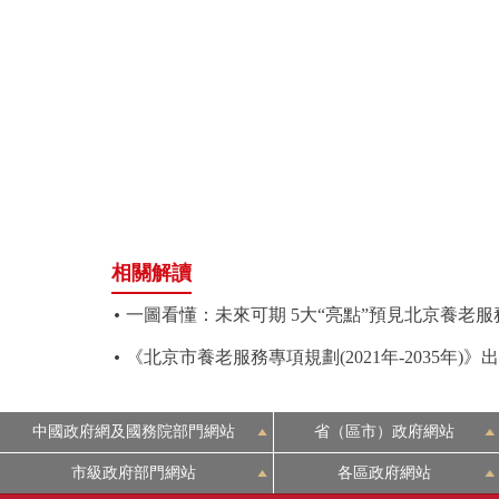
走進北京
北京概況
綠色北京
多語種
相關解讀
ENGLISH
一圖看懂：未來可期 5大“亮點”預見北京養老
DEUTSCH
《北京市養老服務專項規劃(2021年-2035年)
ESPAÑOL
中國政府網及國務院部門網站
省（區市）政府網站
市級政府部門網站
各區政府網站
ITALIANO