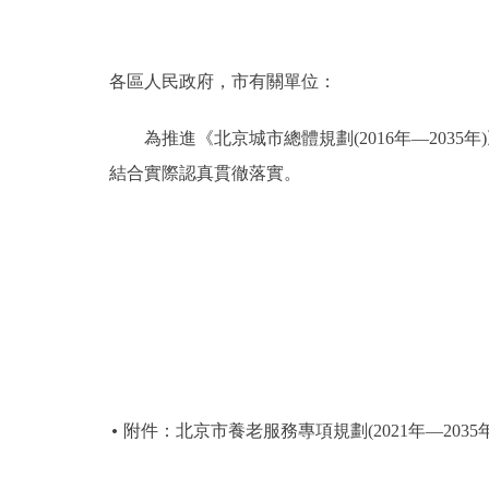
決策公開
各區人民政府，市有關單位：
政務服務
為推進《北京城市總體規劃(2016年—2035年
個人服務
結合實際認真貫徹落實。
便民服務
仲介服務
政民互動
12345網上接訴即辦
附件：北京市養老服務專項規劃(2021年—2035年
參與調查