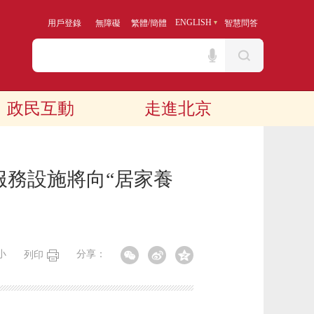
/
ENGLISH
用戶登錄
無障礙
繁體
簡體
智慧問答
政民互動
走進北京
老服務設施將向“居家養
小
分享：
列印