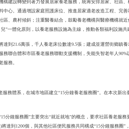
構建設轉變到著力發展居家養老服務，統籌安排居家、社區、
料中心。通過增設家庭照護床位、推進居家適老改造工程、完善
社區、農村傾斜；注重醫養結合，鼓勵養老機構與醫療機構就近
、兒”一體化原則，以養老服務設施為主線，推動各類福利設施共
達到21.6萬張，千人養老床位數達9.5張；建成並運營街鄉鎮養
老服務聯合體和市區養老服務聯動支援機制，失能失智老年人90
老服務。
務體系，在城市地區建立“15分鐘養老服務圈”。在本次新出臺
分鐘服務圈”主要突出“就近就地”的概念，要求社區養老服務更
將達到1200個，與其他社區便民服務共同構成“15分鐘服務圈”