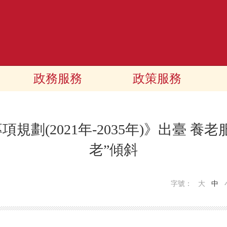
政務服務
政策服務
規劃(2021年-2035年)》出臺 養
老”傾斜
字號：
大
中