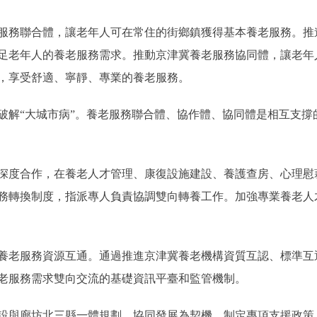
務聯合體，讓老年人可在常住的街鄉鎮獲得基本養老服務。推
足老年人的養老服務需求。推動京津冀養老服務協同體，讓老年
，享受舒適、寧靜、專業的養老服務。
“大城市病”。養老服務聯合體、協作體、協同體是相互支撐
度合作，在養老人才管理、康復設施建設、養護查房、心理慰
務轉換制度，指派專人負責協調雙向轉養工作。加強專業養老人
老服務資源互通。通過推進京津冀養老機構資質互認、標準互
老服務需求雙向交流的基礎資訊平臺和監管機制。
與廊坊北三縣一體規劃、協同發展為契機，制定專項支援政策