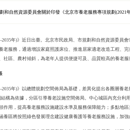
劃和自然資源委員會關於印發《北京市養老服務專項規劃(2021年—
-2035年)》近日出臺。北京市民政局、市規劃和自然資源委員會
養老服務，通過增設家庭照護床位、推進居家適老改造工程、完
、社區、農村傾斜，為老年人提供便捷可及、品質較高的養老服
張
-2035年)》以總體規劃空間佈局為基礎，差異化提出各圈層養
間結構為依據，分區引導養老設施空間佈局。中心城區內充分利
領作用，提高養老服務設施建設水準及服務保障能力；多點地區
涵養區將按照綠色發展理念建設健康養護等養老服務設施，加強