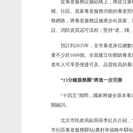
從養老服務設施結構上，將從注重機
構、社區、居家養老服務功能的養老照
務網路，將養老服務設施逐步向居家、
設、消防資質認可流程；堅持“老、殘
預計到2035年，全市養老床位總數將
量不少於1600個。全面建立街鄉鎮養
老年人可享受便捷可及、品質較高的養
“15分鐘服務圈”將進一步完善
“十四五”期間，國家將健全基本養老服
關鍵詞。
北京市民政局副局長李紅兵介紹，“15
市社區養老服務驛站(農村幸福晚年驛站)