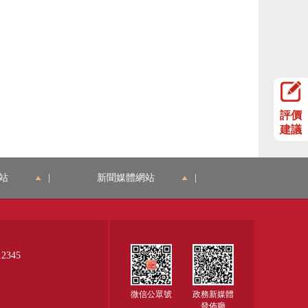
評價
建議
站
|
新聞媒體網站
|
345
微信公眾號
政務新媒體
發佈廳