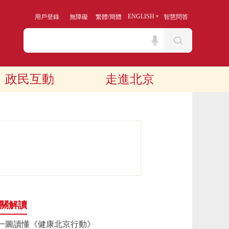
/
ENGLISH
用戶登錄
無障礙
繁體
簡體
智慧問答
政民互動
走進北京
關解讀
一圖讀懂《健康北京行動》