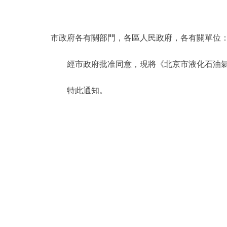
決策公開
市政府各有關部門，各區人民政府，各有關單位
政務服務
經市政府批准同意，現將《北京市液化石油氣發
個人服務
特此通知。
便民服務
仲介服務
政民互動
12345網上接訴即辦
參與調查