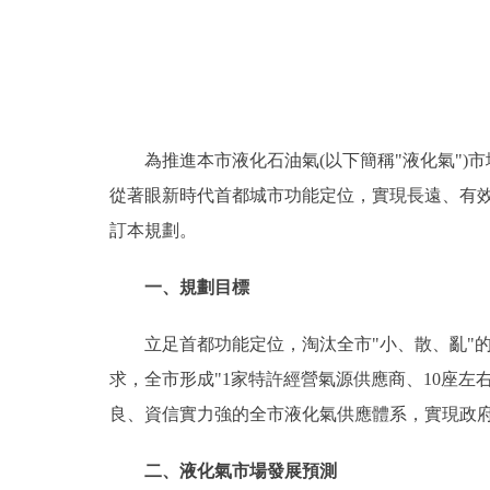
走進北京
北京概況
為推進本市液化石油氣(以下簡稱"液化氣")市場
綠色北京
從著眼新時代首都城市功能定位，實現長遠、有
多語種
訂本規劃。
ENGLISH
一、規劃目標
DEUTSCH
立足首都功能定位，淘汰全市"小、散、亂"的
求，全市形成"1家特許經營氣源供應商、10座左
ESPAÑOL
良、資信實力強的全市液化氣供應體系，實現政
ITALIANO
二、液化氣市場發展預測