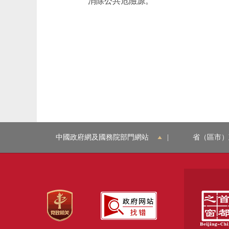
消除公共危險源。
中國政府網及國務院部門網站
|
省（區市）