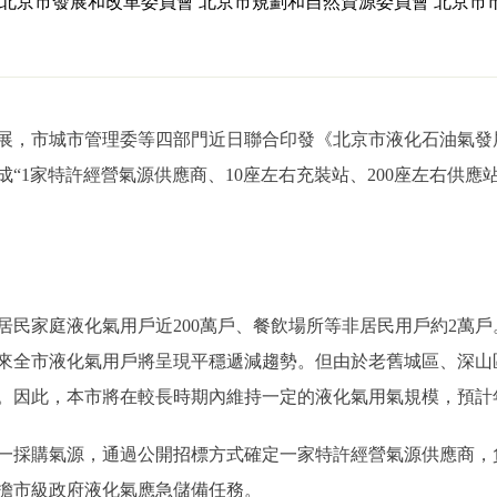
 北京市發展和改革委員會 北京市規劃和自然資源委員會 北京
，市城市管理委等四部門近日聯合印發《北京市液化石油氣發
“1家特許經營氣源供應商、10座左右充裝站、200座左右供應
居民家庭液化氣用戶近200萬戶、餐飲場所等非居民用戶約2萬
來全市液化氣用戶將呈現平穩遞減趨勢。但由於老舊城區、深山
。因此，本市將在較長時期內維持一定的液化氣用氣規模，預計年
採購氣源，通過公開招標方式確定一家特許經營氣源供應商，
擔市級政府液化氣應急儲備任務。