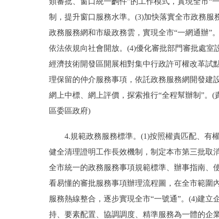
類審批、窗口統一齣件”的工作模式，實現全市“
制，提升窗口服務水準。(3)加快落實全市政務
政務服務網和市級政務雲，實現全市“一網通辦”
依法依規向社會開放。(4)優化審批部門審批處
經濟技術開發區開展相對集中行政許可權改革試點
理保留的仲介服務事項，依託政務服務網開發建設
網上中標、網上評價，探索推行“全程幫辦制”。
區委區政府)
4.規範政務服務標準。(1)按照權責匹配、有
健全清理證明工作長效機制，制定本市第三批取消
全市統一的政務服務事項規範標準、辦事指南、
看易懂的審批服務事項辦理流程圖，在全市範圍內
服務熱線整合，逐步實現全市“一號通”。(4)建
持、要素配置、協調調度、精準服務為一體的企