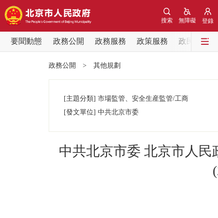
搜索
無障礙
登錄
要聞動態
政務公開
政務服務
政策服務
政民互動
要聞動態
政務公開
>
其他規劃
黨中央精神
[主題分類]
市場監管、安全生産監管/工商
北京要聞
[發文單位]
中共北京市委
各區熱點
中共北京市委 北京市人
政務公開
市領導
政策兌現