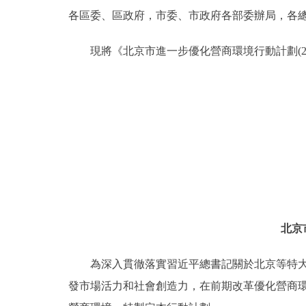
各區委、區政府，市委、市政府各部委辦局，各
決策公開
現將《北京市進一步優化營商環境行動計劃(201
政務服務
個人服務
便民服務
仲介服務
政民互動
北京
12345網上接訴即辦
為深入貫徹落實習近平總書記關於北京等特大城
發市場活力和社會創造力，在前期改革優化營商
參與調查