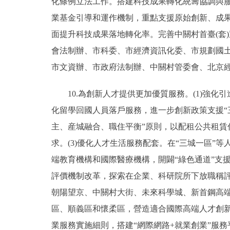
化條例立法工作。搭建科技成果轉化統籌協調與
業基金引導和運作機制，重點支援原始創新、成果
面提升科技成果落地轉化率。完善中關村首臺(套
會法制辦、市科委、市經濟資訊化委、市規劃國
市文資辦、市政府法制辦、中關村管委會、北京經
10.為創新人才提供更加優質服務。(1)強化
化留學回國人員落戶服務，進一步創新政策支援“三
主、産城融合、職住平衡”原則，以配租公共租
求。(3)優化人才生活服務配套。在“三城一區
端教育機構和國際醫療機構，開闢“綠色通道”支
評價機制改革，探索在企業、科研院所下放職稱評
朝陽望京、中關村大街、未來科學城、新首鋼高
區、順義區和懷柔區，營造適合國際高端人才創新
業服務實施細則，搭建“網際網路+就業創業”服