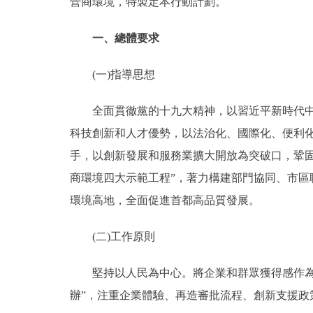
營商環境，特製定本行動計劃。
走進北京
一、總體要求
北京概況
(一)指導思想
綠色北京
全面貫徹黨的十九大精神，以習近平新時代中國
科技創新和人才優勢，以法治化、國際化、便利
多語種
手，以創新發展和服務業擴大開放為突破口，鞏
ENGLISH
商環境四大示範工程”，著力構建部門協同、市
環境高地，全面促進首都高品質發展。
DEUTSCH
(二)工作原則
ESPAÑOL
堅持以人民為中心。將企業和群眾獲得感作為衡
辦”，注重企業體驗、再造審批流程、創新支援
ITALIANO