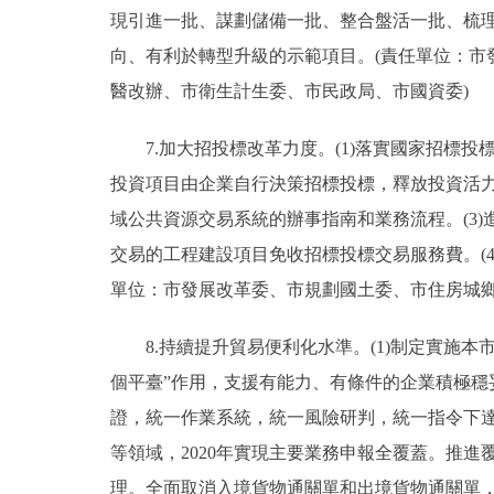
現引進一批、謀劃儲備一批、整合盤活一批、梳
向、有利於轉型升級的示範項目。(責任單位：
醫改辦、市衛生計生委、市民政局、市國資委)
7.加大招投標改革力度。(1)落實國家招標投
投資項目由企業自行決策招標投標，釋放投資活力
域公共資源交易系統的辦事指南和業務流程。(3
交易的工程建設項目免收招標投標交易服務費。(
單位：市發展改革委、市規劃國土委、市住房城鄉
8.持續提升貿易便利化水準。(1)制定實施本
個平臺”作用，支援有能力、有條件的企業積極穩
證，統一作業系統，統一風險研判，統一指令下達
等領域，2020年實現主要業務申報全覆蓋。推
理。全面取消入境貨物通關單和出境貨物通關單