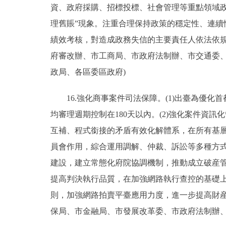
資、政府採購、招標投標、社會管理等重點領域
理舊賬”現象。注重合理保持政策的穩定性、連
績效考核，對造成政務失信的主要責任人依法依
府審改辦、市工商局、市政府法制辦、市交通委
政局、各區委區政府)
16.強化商事案件司法保障。(1)出臺為優化
均審理週期控制在180天以內。(2)強化案件資
互補、程式銜接的矛盾有效化解體系，在所有基
員會作用，綜合運用調解、仲裁、訴訟等多種方式
建設，建立常態化府院協調機制，推動成立破産管
提高判決執行品質，在加強網路執行查控的基礎
則，加強網路拍賣平臺應用力度，進一步提高財
保局、市金融局、市發展改革委、市政府法制辦、