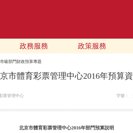
政務服務
政策服務
16市級部門財政預算專題
京市體育彩票管理中心2016年預算
彩票管理中心
字號：
北京市體育彩票管理中心2016年部門預算説明