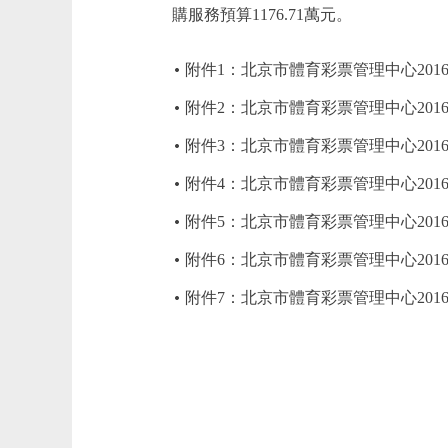
購服務預算1176.71萬元。
附件1：北京市體育彩票管理中心201
附件2：北京市體育彩票管理中心20
附件3：北京市體育彩票管理中心20
附件4：北京市體育彩票管理中心201
附件5：北京市體育彩票管理中心201
附件6：北京市體育彩票管理中心201
附件7：北京市體育彩票管理中心20