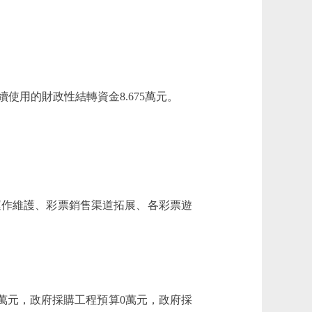
繼續使用的財政性結轉資金8.675萬元。
運作維護、彩票銷售渠道拓展、各彩票遊
0萬元，政府採購工程預算0萬元，政府採