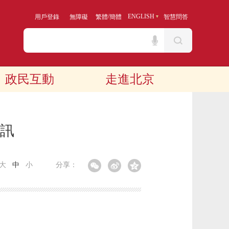
/
ENGLISH
用戶登錄
無障礙
繁體
簡體
智慧問答
政民互動
走進北京
資訊
大
中
小
分享：