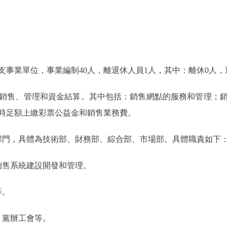
業單位，事業編制40人，離退休人員1人，其中：離休0人，
售、管理和資金結算。其中包括：銷售網點的服務和管理；銷
時足額上繳彩票公益金和銷售業務費。
門，具體為技術部、財務部、綜合部、市場部。具體職責如下
售系統建設開發和管理。
等。
黨辦工會等。