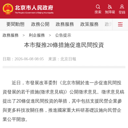
網站地圖
搜索
無障礙
登錄
要聞動態
要聞動態
政務公開
政務服務
政策服務
政民互動
政務服務
>
利企服務
>
公告提示
黨中央精神
國務院資訊
中央部委動態
本市擬推20條措施促進民間投資
北京要聞
會議資訊
部門動態
日期：2026-06-08 08:05
來源：北京日報
各區熱點
近日，市發展改革委對《北京市關於進一步促進民間投
政務公開
資發展的若干措施(徵求意見稿)》公開徵求意見。徵求意見稿
提出了20條促進民間投資的舉措，其中包括支援民營企業參
市領導
機構職能
政策服務
與更多科技攻關任務，推進國家重大科研基礎設施向民營企
政策兌現
政策解讀
回應關切
業公平開放。