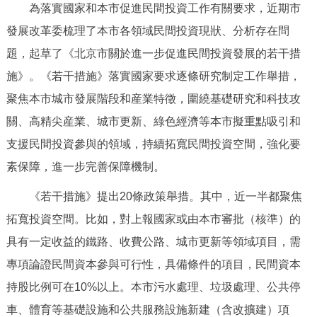
為落實國家和本市促進民間投資工作有關要求，近期市
決策公開
專題公開
發展改革委梳理了本市各領域民間投資現狀、分析存在問
政務服務
題，起草了《北京市關於進一步促進民間投資發展的若干措
施》。《若干措施》落實國家要求逐條研究制定工作舉措，
個人服務
法人服務
部門服務
聚焦本市城市發展階段和産業特徵，圍繞基礎研究和科技攻
關、高精尖産業、城市更新、綠色經濟等本市擬重點吸引和
便民服務
利企服務
投資項目
支援民間投資參與的領域，持續拓寬民間投資空間，強化要
素保障，進一步完善保障機制。
仲介服務
陽光政務
《若干措施》提出20條政策舉措。其中，近一半都聚焦
政民互動
拓寬投資空間。比如，對上報國家或由本市審批（核準）的
具有一定收益的鐵路、收費公路、城市更新等領域項目，需
12345網上接訴即辦
我要諮詢
我要建議
專項論證民間資本參與可行性，具備條件的項目，民間資本
持股比例可在10%以上。本市污水處理、垃圾處理、公共停
參與調查
線上訪談
圖説互動
車、體育等基礎設施和公共服務設施新建（含改擴建）項