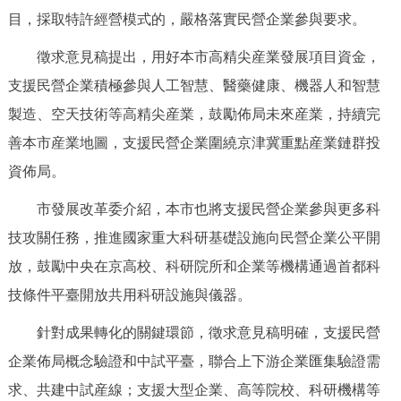
走進北京
目，採取特許經營模式的，嚴格落實民營企業參與要求。
北京概況
十六區概覽
人文北京
徵求意見稿提出，用好本市高精尖産業發展項目資金，
支援民營企業積極參與人工智慧、醫藥健康、機器人和智慧
綠色北京
圖説北京
視頻北京
製造、空天技術等高精尖産業，鼓勵佈局未來産業，持續完
善本市産業地圖，支援民營企業圍繞京津冀重點産業鏈群投
多語種
資佈局。
ENGLISH
한국어
日本語
市發展改革委介紹，本市也將支援民營企業參與更多科
技攻關任務，推進國家重大科研基礎設施向民營企業公平開
DEUTSCH
FRANÇAIS
РУССКИЙ ЯЗЫК
放，鼓勵中央在京高校、科研院所和企業等機構通過首都科
技條件平臺開放共用科研設施與儀器。
ESPAÑOL
PORTUGUÊS
العربية
針對成果轉化的關鍵環節，徵求意見稿明確，支援民營
ITALIANO
企業佈局概念驗證和中試平臺，聯合上下游企業匯集驗證需
求、共建中試産線；支援大型企業、高等院校、科研機構等