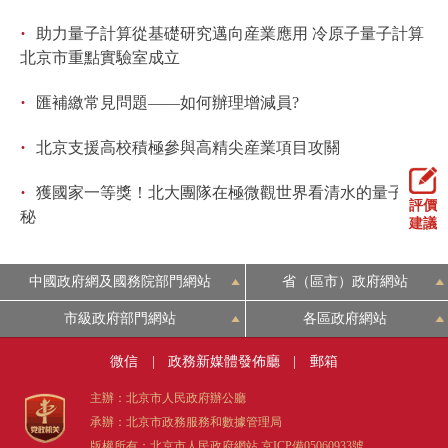
·
助力量子計算從基礎研究邁向産業應用 冷原子量子計算
北京市重點實驗室成立
·
匯補繳常見問題——如何辦理增減員?
·
北京支援高校積極參與高精尖産業項目攻關
·
獲國家一等獎！北大團隊在極微觀世界看清水的量子奧
評價
秘
建議
中國政府網及國務院部門網站
省（區市）政府網站
市級政府部門網站
各區政府網站
微信
|
政務新媒體發佈廳
|
郵箱
主辦：北京市人民政府辦公廳
承辦：北京市政務服務和數據管理局
版權所有：北京市人民政府網站
京ICP備05060933號