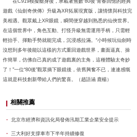
在C919模擬艙身後，承載著無數“80後”青春回憶的經典
遊戲《仙劍奇俠傳》升級為XR拓展現實版，讓情懷與科技完
美相遇。觀眾戴上XR眼鏡，瞬間便穿越到熟悉的仙俠世界。
在這個世界中，角色互動、打怪升級無需運用手柄，只需輕
輕抬手、揮動手勢就能完成，沉浸感拉滿。“小時候玩仙劍時
沒想到多年後能以這樣的方式重回遊戲世界，畫面逼真、操
作簡單，仿佛自己真的成了遊戲裏的主角，這種體驗太奇妙
了！”一位“80後”觀眾摘下眼鏡後，依舊興奮不已，連連感慨
這就是科技創新帶給人們的驚喜。（趙語涵 鹿楊）
相關推薦
·
北京市經濟和資訊化局發佈汛期工業企業安全提示
·
三大利好支撐車市下半年持續修復