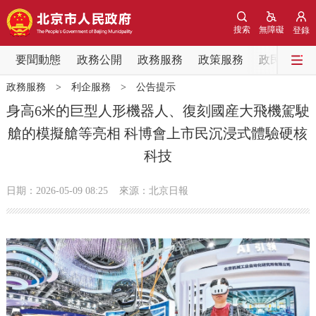
網站地圖
搜索
無障礙
登錄
要聞動態
要聞動態
政務公開
政務服務
政策服務
政民互動
政務服務
>
利企服務
>
公告提示
黨中央精神
國務院資訊
中央部委動態
身高6米的巨型人形機器人、復刻國産大飛機駕駛
艙的模擬艙等亮相 科博會上市民沉浸式體驗硬核
北京要聞
會議資訊
部門動態
科技
各區熱點
日期：2026-05-09 08:25
來源：北京日報
政務公開
市領導
機構職能
政策服務
政策兌現
政策解讀
回應關切