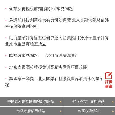
·
企業所得稅稅前扣除的5個常見問題
·
為護航科技創新提供有力司法保障 北京金融法院發佈涉
科技保險審判指引
·
助力量子計算從基礎研究邁向産業應用 冷原子量子計算
北京市重點實驗室成立
·
匯補繳常見問題——如何辦理增減員?
·
北京支援高校積極參與高精尖産業項目攻關
·
獲國家一等獎！北大團隊在極微觀世界看清水的量子奧
評價
秘
建議
中國政府網及國務院部門網站
省（區市）政府網站
市級政府部門網站
各區政府網站