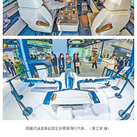
走進北京
北京概況
十六區概覽
人文北京
綠色北京
圖説北京
視頻北京
多語種
ENGLISH
한국어
日本語
DEUTSCH
FRANÇAIS
РУССКИЙ ЯЗЫК
ESPAÑOL
PORTUGUÊS
العربية
ITALIANO
隱藏式涵道垂起固定折疊翼飛行汽車。（
潘之望 攝
）