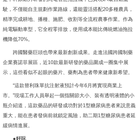
駛，不僅能自主規劃作業路線，還能靈活搭配20多種農具，
精準完成耕地、播種、施肥、收割等全流程農事作業。作為
純電驅動車型，它全程零排放，使用成本能比傳統燃油拖拉
機降低70%。
跨國醫藥巨頭也帶來最新創新成果。走進法國跨國制藥
企業賽諾菲展區，近10款最新研發的藥品圍成一圈集中展
示，這些看似不起眼的藥片、藥劑為患者帶來健康新希望。
“這款替利珠單抗注射液預計今年6月將實現商業上
市。”現場工作人員舉起一個指關節大小、裝有透明液體的小
瓶介紹道，這款藥品的研發成功對於1型糖尿病患者來説意義
重大，能在患者發病前就鎖定風險，助二期1型糖尿病患者延
緩病情進展。
●好玩