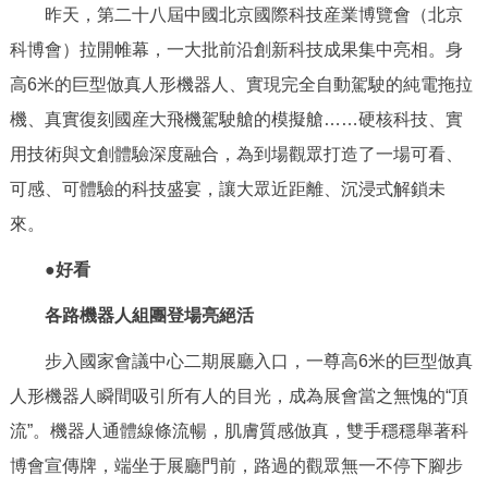
昨天，第二十八屆中國北京國際科技産業博覽會（北京
回到頂部
科博會）拉開帷幕，一大批前沿創新科技成果集中亮相。身
高6米的巨型倣真人形機器人、實現完全自動駕駛的純電拖拉
機、真實復刻國産大飛機駕駛艙的模擬艙……硬核科技、實
用技術與文創體驗深度融合，為到場觀眾打造了一場可看、
可感、可體驗的科技盛宴，讓大眾近距離、沉浸式解鎖未
來。
●好看
各路機器人組團登場亮絕活
步入國家會議中心二期展廳入口，一尊高6米的巨型倣真
人形機器人瞬間吸引所有人的目光，成為展會當之無愧的“頂
流”。機器人通體線條流暢，肌膚質感倣真，雙手穩穩舉著科
博會宣傳牌，端坐于展廳門前，路過的觀眾無一不停下腳步