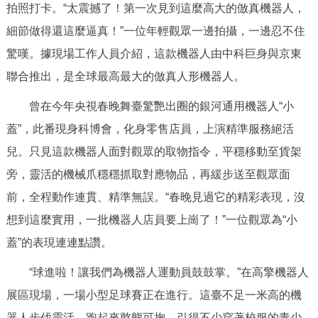
拍照打卡。“太震撼了！第一次見到這麼高大的倣真機器人，
細節做得還這麼逼真！”一位年輕觀眾一邊拍攝，一邊忍不住
驚嘆。據現場工作人員介紹，這款機器人由中科巨身與京東
聯合推出，是全球最高最大的倣真人形機器人。
曾在今年央視春晚舞臺驚艷出圈的銀河通用機器人“小
蓋”，此番現身科博會，化身零售店員，上演精準服務絕活
兒。只見這款機器人面對觀眾的取物指令，平穩移動至貨架
旁，靈活的機械爪穩穩抓取對應物品，再緩步送至觀眾面
前，全程動作連貫、精準無誤。“春晚見過它的精彩表現，沒
想到這麼實用，一批機器人店員要上崗了！”一位觀眾為“小
蓋”的表現連連點讚。
“球進啦！讓我們為機器人運動員鼓鼓掌。”在高擎機器人
展區現場，一場小型足球賽正在進行。這臺不足一米高的機
器人步伐靈活，跑起來憨態可掬，引得不少穿著校服的青少