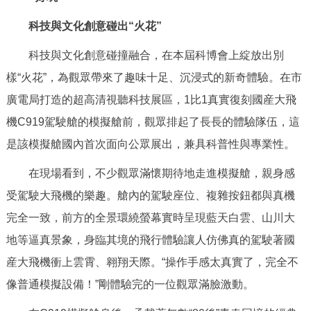
科技與文化創意碰出“火花”
科技與文化創意碰撞融合，在本屆科博會上綻放出別
樣“火花”，為觀眾帶來了趣味十足、沉浸式的新奇體驗。在市
廣電局打造的超高清視聽科技展區，1比1真實復刻國産大飛
機C919駕駛艙的模擬艙前，觀眾排起了長長的體驗隊伍，這
是該模擬艙國內首次面向公眾展出，兼具科普性與專業性。
在現場看到，不少觀眾滿懷期待地走進模擬艙，親身感
受駕駛大飛機的樂趣。艙內的駕駛座位、複雜按鈕都與真機
完全一致，前方的全景環繞螢幕實時呈現藍天白雲、山川大
地等逼真景象，身臨其境的飛行體驗讓人仿佛真的駕駛著國
産大飛機衝上雲霄、翱翔天際。“操作手感太真實了，完全不
像普通模擬設備！”剛體驗完的一位觀眾滿臉激動。