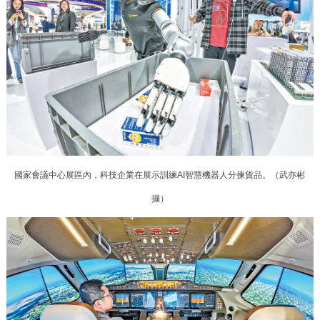
決策公開
專題公開
政務服務
個人服務
法人服務
部門服務
便民服務
利企服務
投資項目
國家會議中心展區內，科技企業在展示訓練AI智慧機器人分揀貨品。（
武亦彬
仲介服務
陽光政務
攝
）
政民互動
12345網上接訴即辦
我要諮詢
我要建議
參與調查
線上訪談
圖説互動