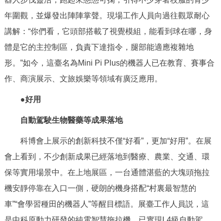
年圍觀，並爆發出陣陣掌聲。現場工作人員向過往觀眾耐心
講解：“你們看，它頭部搭載了視覺模組，能看到球在哪，身
體是它的主控制區，負責下達指令，腿部能適應複雜地
形。”如今，這臺名為Mini Pi Plus的機器人已在教育、賽事合
作、商演展示、文旅娛樂等領域有廣泛應用。
●好用
自動駕駛生物醫藥等成果落地
科博會上展示的創新科技不僅“好看”，更加“好用”。在展
會上看到，不少創新成果已經落地到醫療、農業、交通、環
保等實用場景中。在上地展區，一台通體湛藍的大塊頭拖拉
機安靜停靠在入口一側，硬朗的機身搭配“村裏最智慧的
車”“會學習種田的機器人”等醒目標語。展臺工作人員説，這
是中科原動力研發的純電智慧拖拉機，已實現L4級自動駕