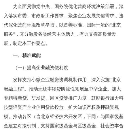
走进北京
为全面贯彻党中央、国务院优化营商环境决策部署，深
入落实市委、市政府工作要求，聚焦企业发展关键需求，迭
北京概况
十六区概览
人文北京
代深化营商环境改革举措，以首善标准、国际一流的“北京
服务”，充分激发各类经营主体活力，有力支撑高质量发
绿色北京
图说北京
视频北京
展，制定本工作要点。
多语种
一、精准赋能
ENGLISH
한국어
日本語
（一）提高企业融资便利度
发挥支持小微企业融资协调机制作用，深入实施“北京
DEUTSCH
FRANÇAIS
РУССКИЙ ЯЗЫК
畅融工程”。推动无还本续贷阶段性拓展至中型企业。加大
ESPAÑOL
العربية
PORTUGUÊS
专精特新贷、研发贷、园区贷等推广力度，鼓励银行加大科
技型轻资产企业信用贷款投放，扩大知识产权质押融资规
ITALIANO
模。推动各区（含北京经济技术开发区，下同）与国家级基
金建立对接机制，支持国家级基金与区级基金、社会资本合