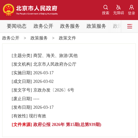
网站地图
搜索
无障碍
登录
要闻动态
要闻动态
政务公开
政务服务
政策服务
政民互动
政务公开
>
政策服务
>
政策文件
党中央精神
国务院信息
中央部委动态
[主题分类]
商贸、海关、旅游/其他
北京要闻
会议信息
部门动态
[发文机构]
北京市人民政府办公厅
[实施日期]
2026-03-17
各区热点
[成文日期]
2026-03-02
[发文字号]
京政办发
〔2026〕
6号
政务公开
[废止日期]
----
[发布日期]
2026-03-17
市领导
机构职能
政策服务
[有效性]
现行有效
[文件来源]
政府公报 2026年 第15期(总第939期)
政策兑现
政策解读
回应关切