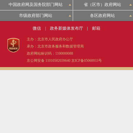
中国政府网及国务院部门网站
省（区市）政府网站
决策公开
专题公开
市级政府部门网站
各区政府网站
政务服务
微信
|
政务新媒体发布厅
|
邮箱
个人服务
法人服务
部门服务
主办：北京市人民政府办公厅
承办：北京市政务服务和数据管理局
政府网站标识码：1100000088
便民服务
利企服务
投资项目
京公网安备 11010502039640
京ICP备05060933号
中介服务
阳光政务
政民互动
12345网上接诉即办
我要咨询
我要建议
参与调查
在线访谈
图说互动