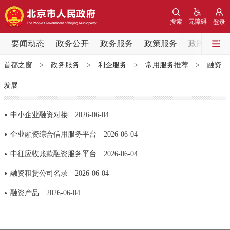
网站地图
搜索
无障碍
登录
要闻动态
要闻动态
政务公开
政务服务
政策服务
政民互动
首都之窗
>
政务服务
>
利企服务
>
常用服务推荐
>
融资
党中央精神
国务院信息
中央部委动态
发展
北京要闻
会议信息
部门动态
中小企业融资对接
2026-06-04
各区热点
企业融资综合信用服务平台
2026-06-04
中征应收账款融资服务平台
2026-06-04
政务公开
融资租赁公司名录
2026-06-04
市领导
机构职能
政策服务
融资产品
2026-06-04
政策兑现
政策解读
回应关切