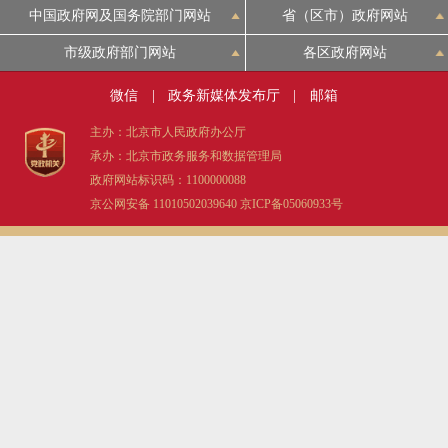
中国政府网及国务院部门网站
省（区市）政府网站
决策公开
专题公开
市级政府部门网站
各区政府网站
政务服务
微信
|
政务新媒体发布厅
|
邮箱
个人服务
法人服务
部门服务
主办：北京市人民政府办公厅
承办：北京市政务服务和数据管理局
政府网站标识码：1100000088
便民服务
利企服务
投资项目
京公网安备 11010502039640
京ICP备05060933号
中介服务
阳光政务
政民互动
12345网上接诉即办
我要咨询
我要建议
参与调查
在线访谈
图说互动