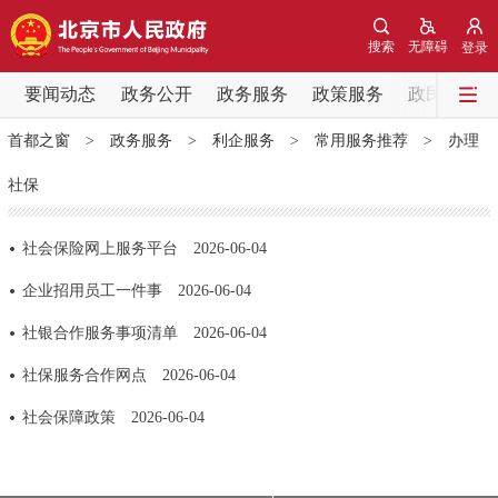
网站地图
搜索
无障碍
登录
要闻动态
要闻动态
政务公开
政务服务
政策服务
政民互动
首都之窗
>
政务服务
>
利企服务
>
常用服务推荐
>
办理
党中央精神
国务院信息
中央部委动态
社保
北京要闻
会议信息
部门动态
社会保险网上服务平台
2026-06-04
各区热点
企业招用员工一件事
2026-06-04
社银合作服务事项清单
2026-06-04
政务公开
社保服务合作网点
2026-06-04
市领导
机构职能
政策服务
社会保障政策
2026-06-04
政策兑现
政策解读
回应关切