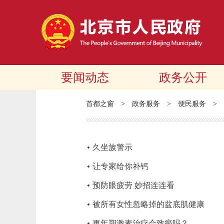
要闻动态
政务公开
首都之窗
>
政务服务
>
便民服务
>
久坐族警示
让专家给你补钙
预防眼疲劳 妙招连连看
被所有女性忽略掉的盆底肌健康
更年期激素治疗会致癌吗？