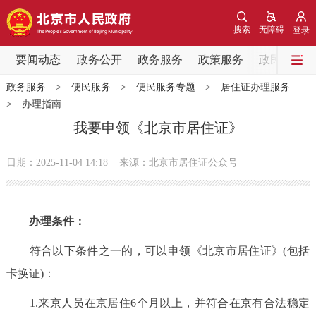
网站地图
搜索
无障碍
登录
要闻动态
要闻动态
政务公开
政务服务
政策服务
政民互动
政务服务
>
便民服务
>
便民服务专题
>
居住证办理服务
党中央精神
国务院信息
中央部委动态
>
办理指南
我要申领《北京市居住证》
北京要闻
会议信息
部门动态
日期：2025-11-04 14:18
来源：北京市居住证公众号
各区热点
政务公开
办理条件：
市领导
机构职能
政策服务
符合以下条件之一的，可以申领《北京市居住证》(包括
卡换证)：
政策兑现
政策解读
回应关切
1.来京人员在京居住6个月以上，并符合在京有合法稳定