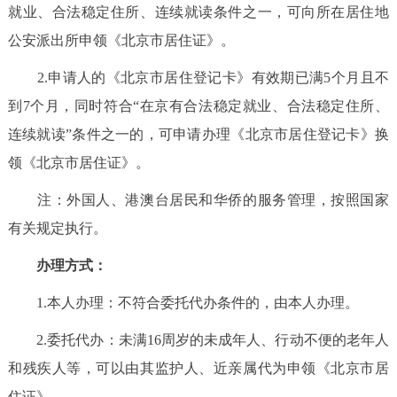
就业、合法稳定住所、连续就读条件之一，可向所在居住地
决策公开
专题公开
公安派出所申领《北京市居住证》。
政务服务
2.申请人的《北京市居住登记卡》有效期已满5个月且不
到7个月，同时符合“在京有合法稳定就业、合法稳定住所、
个人服务
法人服务
部门服务
连续就读”条件之一的，可申请办理《北京市居住登记卡》换
领《北京市居住证》。
便民服务
利企服务
投资项目
注：外国人、港澳台居民和华侨的服务管理，按照国家
中介服务
阳光政务
有关规定执行。
政民互动
办理方式：
1.本人办理：不符合委托代办条件的，由本人办理。
12345网上接诉即办
我要咨询
我要建议
2.委托代办：未满16周岁的未成年人、行动不便的老年人
参与调查
在线访谈
图说互动
和残疾人等，可以由其监护人、近亲属代为申领《北京市居
住证》。