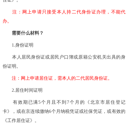
走进北京
注：网上申请只接受本人持二代身份证办理，不能代
北京概况
十六区概览
人文北京
办。
需要什么材料？
绿色北京
图说北京
视频北京
1.身份证明
多语种
本人居民身份证或居民户口簿或原籍公安机关出具的身
ENGLISH
한국어
日本語
份证明。
注：网上申请居住证，需本人的二代居民身份证。
DEUTSCH
FRANÇAIS
РУССКИЙ ЯЗЫК
2.居住时间证明
ESPAÑOL
العربية
PORTUGUÊS
有效期已满5个月且不到7个月的《北京市居住登记
卡》，或在京连续缴纳6个月纳税凭证或社保凭证，或有效的
ITALIANO
《工作居住证》。