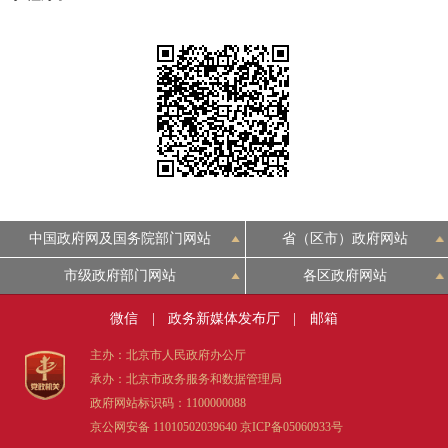
决策公开
专题公开
政务服务
个人服务
法人服务
部门服务
便民服务
利企服务
投资项目
中国政府网及国务院部门网站
省（区市）政府网站
中介服务
阳光政务
市级政府部门网站
各区政府网站
政民互动
微信
|
政务新媒体发布厅
|
邮箱
12345网上接诉即办
我要咨询
我要建议
主办：北京市人民政府办公厅
承办：北京市政务服务和数据管理局
政府网站标识码：1100000088
参与调查
在线访谈
图说互动
京公网安备 11010502039640
京ICP备05060933号