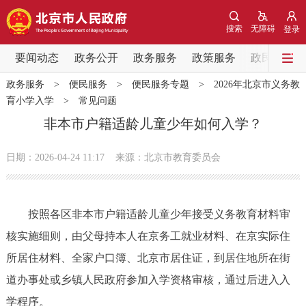
网站地图
搜索
无障碍
登录
要闻动态
要闻动态
政务公开
政务服务
政策服务
政民互动
政务服务
>
便民服务
>
便民服务专题
>
2026年北京市义务教
党中央精神
国务院信息
中央部委动态
育小学入学
>
常见问题
非本市户籍适龄儿童少年如何入学？
北京要闻
会议信息
部门动态
日期：2026-04-24 11:17
来源：北京市教育委员会
各区热点
政务公开
按照各区非本市户籍适龄儿童少年接受义务教育材料审
核实施细则，由父母持本人在京务工就业材料、在京实际住
市领导
机构职能
政策服务
所居住材料、全家户口簿、北京市居住证，到居住地所在街
道办事处或乡镇人民政府参加入学资格审核，通过后进入入
政策兑现
政策解读
回应关切
学程序。