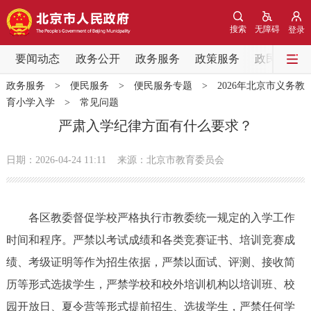
网站地图
搜索
无障碍
登录
要闻动态
要闻动态
政务公开
政务服务
政策服务
政民互动
政务服务
>
便民服务
>
便民服务专题
>
2026年北京市义务教
党中央精神
国务院信息
中央部委动态
育小学入学
>
常见问题
严肃入学纪律方面有什么要求？
北京要闻
会议信息
部门动态
日期：2026-04-24 11:11
来源：北京市教育委员会
各区热点
政务公开
各区教委督促学校严格执行市教委统一规定的入学工作
时间和程序。严禁以考试成绩和各类竞赛证书、培训竞赛成
市领导
机构职能
政策服务
绩、考级证明等作为招生依据，严禁以面试、评测、接收简
历等形式选拔学生，严禁学校和校外培训机构以培训班、校
政策兑现
政策解读
回应关切
园开放日、夏令营等形式提前招生、选拔学生，严禁任何学