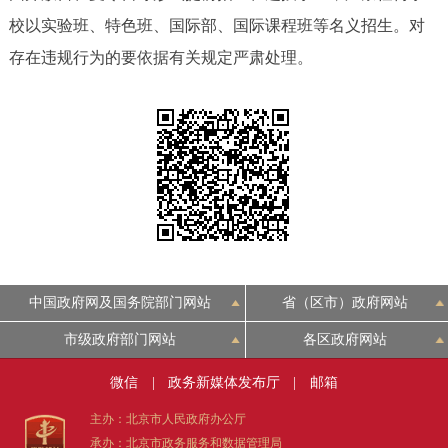
校以实验班、特色班、国际部、国际课程班等名义招生。对
决策公开
专题公开
存在违规行为的要依据有关规定严肃处理。
政务服务
个人服务
法人服务
部门服务
便民服务
利企服务
投资项目
中介服务
阳光政务
政民互动
中国政府网及国务院部门网站
省（区市）政府网站
市级政府部门网站
各区政府网站
12345网上接诉即办
我要咨询
我要建议
微信
|
政务新媒体发布厅
|
邮箱
参与调查
在线访谈
图说互动
主办：北京市人民政府办公厅
承办：北京市政务服务和数据管理局