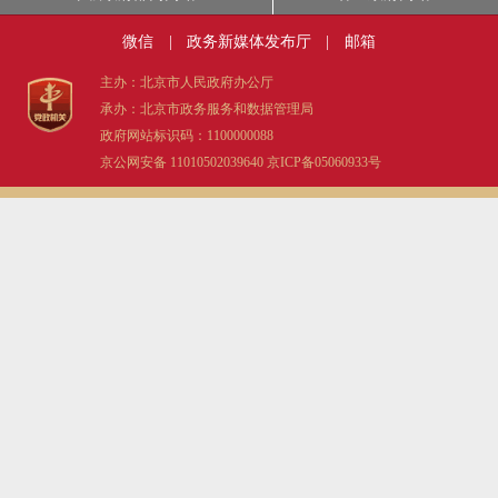
决策公开
专题公开
微信
|
政务新媒体发布厅
|
邮箱
政务服务
主办：北京市人民政府办公厅
承办：北京市政务服务和数据管理局
政府网站标识码：1100000088
个人服务
法人服务
部门服务
京公网安备 11010502039640
京ICP备05060933号
便民服务
利企服务
投资项目
中介服务
阳光政务
政民互动
12345网上接诉即办
我要咨询
我要建议
参与调查
在线访谈
图说互动