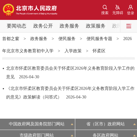
网站地图
搜索
无障碍
登录
要闻动态
要闻动态
政务公开
政务服务
政策服务
政民互动
首都之窗
>
政务服务
>
便民服务
>
便民服务专题
>
2026
党中央精神
国务院信息
中央部委动态
年北京市义务教育初中入学
>
入学政策
>
怀柔区
北京要闻
会议信息
部门动态
北京市怀柔区教育委员会关于怀柔区2026年义务教育阶段入学工作的
意见
2026-04-30
各区热点
《北京市怀柔区教育委员会关于怀柔区2026年义务教育阶段入学工作
政务公开
的意见》政策解读（问答式）
2026-04-30
市领导
机构职能
政策服务
中国政府网及国务院部门网站
省（区市）政府网站
政策兑现
政策解读
回应关切
市级政府部门网站
各区政府网站