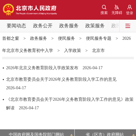
网站地图
搜索
无障碍
登录
要闻动态
要闻动态
政务公开
政务服务
政策服务
政民互动
首都之窗
>
政务服务
>
便民服务
>
便民服务专题
>
2026
党中央精神
国务院信息
中央部委动态
年北京市义务教育初中入学
>
入学政策
>
北京市
北京要闻
会议信息
部门动态
2026年北京义务教育阶段入学政策发布
2026-04-17
各区热点
北京市教育委员会关于2026年义务教育阶段入学工作的意见
2026-04-17
政务公开
《北京市教育委员会关于2026年义务教育阶段入学工作的意见》政策
市领导
机构职能
政策服务
解读
2026-04-17
政策兑现
政策解读
回应关切
中国政府网及国务院部门网站
省（区市）政府网站