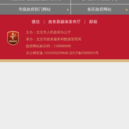
决策公开
专题公开
市级政府部门网站
各区政府网站
政务服务
微信
|
政务新媒体发布厅
|
邮箱
主办：北京市人民政府办公厅
个人服务
法人服务
部门服务
承办：北京市政务服务和数据管理局
政府网站标识码：1100000088
京公网安备 11010502039640
京ICP备05060933号
便民服务
利企服务
投资项目
中介服务
阳光政务
政民互动
12345网上接诉即办
我要咨询
我要建议
参与调查
在线访谈
图说互动