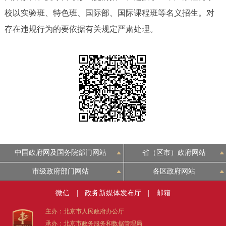
校以实验班、特色班、国际部、国际课程班等名义招生。对
决策公开
专题公开
存在违规行为的要依据有关规定严肃处理。
政务服务
个人服务
法人服务
部门服务
便民服务
利企服务
投资项目
中介服务
阳光政务
政民互动
中国政府网及国务院部门网站
省（区市）政府网站
市级政府部门网站
各区政府网站
12345网上接诉即办
我要咨询
我要建议
微信
|
政务新媒体发布厅
|
邮箱
参与调查
在线访谈
图说互动
主办：北京市人民政府办公厅
承办：北京市政务服务和数据管理局