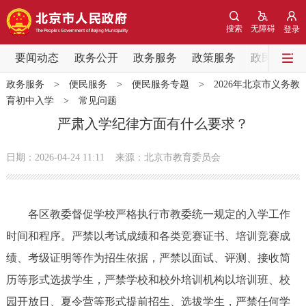
网站地图
搜索
无障碍
登录
要闻动态
要闻动态
政务公开
政务服务
政策服务
政民互动
政务服务
>
便民服务
>
便民服务专题
>
2026年北京市义务教
党中央精神
国务院信息
中央部委动态
育初中入学
>
常见问题
严肃入学纪律方面有什么要求？
北京要闻
会议信息
部门动态
日期：2026-04-24 11:11
来源：北京市教育委员会
各区热点
政务公开
各区教委督促学校严格执行市教委统一规定的入学工作
时间和程序。严禁以考试成绩和各类竞赛证书、培训竞赛成
市领导
机构职能
政策服务
绩、考级证明等作为招生依据，严禁以面试、评测、接收简
历等形式选拔学生，严禁学校和校外培训机构以培训班、校
政策兑现
政策解读
回应关切
园开放日、夏令营等形式提前招生、选拔学生，严禁任何学