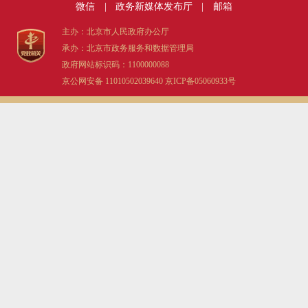
微信
|
政务新媒体发布厅
|
邮箱
决策公开
专题公开
主办：北京市人民政府办公厅
承办：北京市政务服务和数据管理局
政务服务
政府网站标识码：1100000088
京公网安备 11010502039640
京ICP备05060933号
个人服务
法人服务
部门服务
便民服务
利企服务
投资项目
中介服务
阳光政务
政民互动
12345网上接诉即办
我要咨询
我要建议
参与调查
在线访谈
图说互动