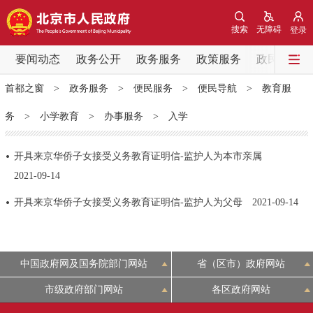
网站地图
搜索
无障碍
登录
要闻动态
要闻动态
政务公开
政务服务
政策服务
政民互动
首都之窗
>
政务服务
>
便民服务
>
便民导航
>
教育服
党中央精神
国务院信息
中央部委动态
务
>
小学教育
>
办事服务
>
入学
北京要闻
会议信息
部门动态
开具来京华侨子女接受义务教育证明信-监护人为本市亲属
2021-09-14
各区热点
开具来京华侨子女接受义务教育证明信-监护人为父母
2021-09-14
政务公开
市领导
机构职能
政策服务
中国政府网及国务院部门网站
省（区市）政府网站
政策兑现
政策解读
回应关切
市级政府部门网站
各区政府网站