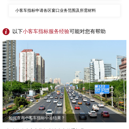
走进北京
小客车指标申请各区窗口业务范围及所需材料
北京概况
十六区概览
人文北京
以下
小客车指标服务
经验
可能对您有帮助
绿色北京
图说北京
视频北京
多语种
ENGLISH
한국어
日本語
DEUTSCH
FRANÇAIS
РУССКИЙ ЯЗЫК
ESPAÑOL
العربية
PORTUGUÊS
ITALIANO
如何查询小客车指标中签结果？