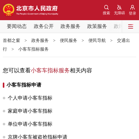
网站地图
搜索
无障碍
登录
要闻动态
要闻动态
政务公开
政务服务
政策服务
政民互动
首都之窗
>
政务服务
>
便民服务
>
便民导航
>
交通出
党中央精神
国务院信息
中央部委动态
行
>
小客车指标服务
北京要闻
会议信息
部门动态
您可以查看
小客车指标服务
相关内容
各区热点
小客车指标申请
政务公开
个人申请小客车指标
市领导
机构职能
政策服务
家庭申请小客车指标
单位申请小客车指标
政策兑现
政策解读
回应关切
京牌小客车被盗抢指标申请