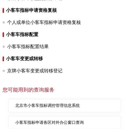
决策公开
专题公开
小客车指标申请资格复核
政务服务
个人或单位小客车指标申请资格复核
小客车指标配置
个人服务
法人服务
部门服务
小客车指标配置结果
便民服务
利企服务
投资项目
小客车变更或转移
京牌小客车变更或转移登记
中介服务
阳光政务
政民互动
您可能用到的查询服务
12345网上接诉即办
我要咨询
我要建议
北京市小客车指标调控管理信息系统
参与调查
在线访谈
图说互动
小客车指标申请各区对外办公窗口查询