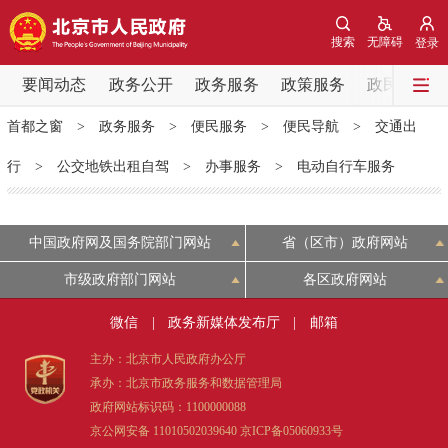
网站地图
搜索
无障碍
登录
要闻动态
要闻动态
政务公开
政务服务
政策服务
政民互动
首都之窗
>
政务服务
>
便民服务
>
便民导航
>
交通出
党中央精神
国务院信息
中央部委动态
行
>
公交地铁出租自驾
>
办事服务
>
电动自行车服务
北京要闻
会议信息
部门动态
中国政府网及国务院部门网站
省（区市）政府网站
各区热点
市级政府部门网站
各区政府网站
政务公开
微信
|
政务新媒体发布厅
|
邮箱
市领导
机构职能
政策服务
主办：北京市人民政府办公厅
承办：北京市政务服务和数据管理局
政府网站标识码：1100000088
政策兑现
政策解读
回应关切
京公网安备 11010502039640
京ICP备05060933号