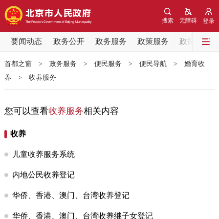
网站地图
搜索
无障碍
登录
要闻动态
要闻动态
政务公开
政务服务
政策服务
政民互动
首都之窗
>
政务服务
>
便民服务
>
便民导航
>
婚育收
党中央精神
国务院信息
中央部委动态
养
>
收养服务
北京要闻
会议信息
部门动态
您可以查看
收养服务
相关内容
各区热点
收养
政务公开
儿童收养服务系统
市领导
机构职能
政策服务
内地公民收养登记
华侨、香港、澳门、台湾收养登记
政策兑现
政策解读
回应关切
华侨、香港、澳门、台湾收养继子女登记