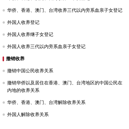
决策公开
专题公开
华侨、香港、澳门、台湾收养三代以内旁系血亲子女登记
政务服务
外国人收养登记
外国人收养继子女登记
个人服务
法人服务
部门服务
外国人收养三代以内旁系血亲子女登记
便民服务
利企服务
投资项目
撤销收养
撤销中国公民收养关系
中介服务
阳光政务
撤销华侨以及居住在香港、澳门、台湾地区的中国公民在
政民互动
内地的收养关系
12345网上接诉即办
我要咨询
我要建议
华侨、香港、澳门、台湾解除收养关系
外国人解除收养关系
参与调查
在线访谈
图说互动