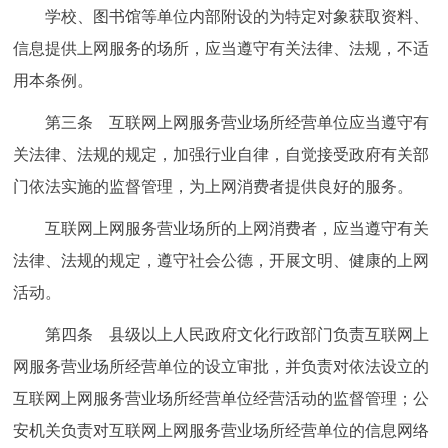
走进北京
学校、图书馆等单位内部附设的为特定对象获取资料、
信息提供上网服务的场所，应当遵守有关法律、法规，不适
北京概况
十六区概览
人文北京
用本条例。
绿色北京
图说北京
视频北京
第三条 互联网上网服务营业场所经营单位应当遵守有
关法律、法规的规定，加强行业自律，自觉接受政府有关部
多语种
门依法实施的监督管理，为上网消费者提供良好的服务。
ENGLISH
한국어
日本語
互联网上网服务营业场所的上网消费者，应当遵守有关
法律、法规的规定，遵守社会公德，开展文明、健康的上网
DEUTSCH
FRANÇAIS
РУССКИЙ ЯЗЫК
活动。
第四条 县级以上人民政府文化行政部门负责互联网上
ESPAÑOL
العربية
PORTUGUÊS
网服务营业场所经营单位的设立审批，并负责对依法设立的
互联网上网服务营业场所经营单位经营活动的监督管理；公
ITALIANO
安机关负责对互联网上网服务营业场所经营单位的信息网络