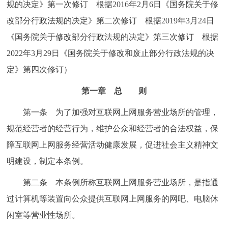
规的决定》第一次修订 根据2016年2月6日《国务院关于修
决策公开
专题公开
改部分行政法规的决定》第二次修订 根据2019年3月24日
《国务院关于修改部分行政法规的决定》第三次修订 根据
政务服务
2022年3月29日《国务院关于修改和废止部分行政法规的决
个人服务
法人服务
部门服务
定》第四次修订）
第一章 总 则
便民服务
利企服务
投资项目
第一条 为了加强对互联网上网服务营业场所的管理，
中介服务
阳光政务
规范经营者的经营行为，维护公众和经营者的合法权益，保
障互联网上网服务经营活动健康发展，促进社会主义精神文
政民互动
明建设，制定本条例。
12345网上接诉即办
我要咨询
我要建议
第二条 本条例所称互联网上网服务营业场所，是指通
过计算机等装置向公众提供互联网上网服务的网吧、电脑休
参与调查
在线访谈
图说互动
闲室等营业性场所。