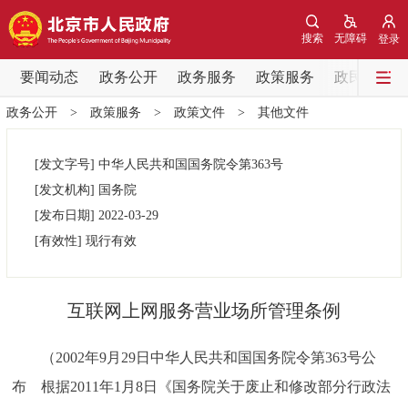
网站地图
搜索
无障碍
登录
要闻动态
要闻动态
政务公开
政务服务
政策服务
政民互动
政务公开
>
政策服务
>
政策文件
>
其他文件
党中央精神
国务院信息
中央部委动态
[发文字号]
中华人民共和国国务院令第
363号
北京要闻
会议信息
部门动态
[发文机构]
国务院
[发布日期]
2022-03-29
各区热点
[有效性]
现行有效
政务公开
互联网上网服务营业场所管理条例
市领导
机构职能
政策服务
（2002年9月29日中华人民共和国国务院令第363号公
政策兑现
政策解读
回应关切
布 根据2011年1月8日《国务院关于废止和修改部分行政法