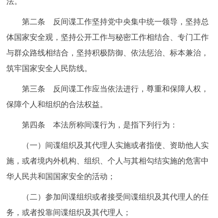
法。
走进北京
第二条 反间谍工作坚持党中央集中统一领导，坚持总
北京概况
十六区概览
人文北京
体国家安全观，坚持公开工作与秘密工作相结合、专门工作
与群众路线相结合，坚持积极防御、依法惩治、标本兼治，
绿色北京
图说北京
视频北京
筑牢国家安全人民防线。
多语种
第三条 反间谍工作应当依法进行，尊重和保障人权，
保障个人和组织的合法权益。
ENGLISH
한국어
日本語
第四条 本法所称间谍行为，是指下列行为：
DEUTSCH
FRANÇAIS
РУССКИЙ ЯЗЫК
（一）间谍组织及其代理人实施或者指使、资助他人实
施，或者境内外机构、组织、个人与其相勾结实施的危害中
ESPAÑOL
العربية
PORTUGUÊS
华人民共和国国家安全的活动；
ITALIANO
（二）参加间谍组织或者接受间谍组织及其代理人的任
务，或者投靠间谍组织及其代理人；