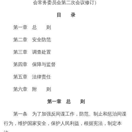
会常务委员会第二次会议修订）
决策公开
专题公开
目 录
政务服务
第一章 总 则
个人服务
法人服务
部门服务
第二章 安全防范
第三章 调查处置
便民服务
利企服务
投资项目
第四章 保障与监督
中介服务
阳光政务
第五章 法律责任
政民互动
第六章 附 则
第一章 总 则
12345网上接诉即办
我要咨询
我要建议
第一条 为了加强反间谍工作，防范、制止和惩治间谍
参与调查
在线访谈
图说互动
行为，维护国家安全，保护人民利益，根据宪法，制定本