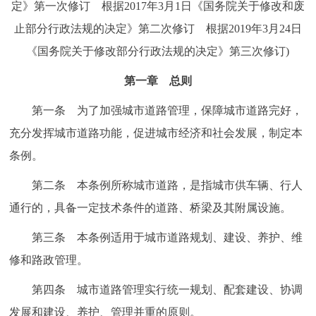
定》第一次修订 根据2017年3月1日《国务院关于修改和废
决策公开
专题公开
止部分行政法规的决定》第二次修订 根据2019年3月24日
《国务院关于修改部分行政法规的决定》第三次修订)
政务服务
第一章 总则
个人服务
法人服务
部门服务
第一条 为了加强城市道路管理，保障城市道路完好，
便民服务
利企服务
投资项目
充分发挥城市道路功能，促进城市经济和社会发展，制定本
条例。
中介服务
阳光政务
第二条 本条例所称城市道路，是指城市供车辆、行人
通行的，具备一定技术条件的道路、桥梁及其附属设施。
政民互动
第三条 本条例适用于城市道路规划、建设、养护、维
12345网上接诉即办
我要咨询
我要建议
修和路政管理。
参与调查
在线访谈
图说互动
第四条 城市道路管理实行统一规划、配套建设、协调
发展和建设、养护、管理并重的原则。