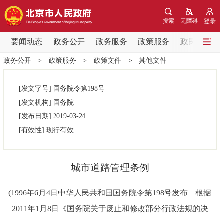
网站地图
搜索
无障碍
登录
要闻动态
要闻动态
政务公开
政务服务
政策服务
政民互动
政务公开
>
政策服务
>
政策文件
>
其他文件
党中央精神
国务院信息
中央部委动态
[发文字号]
国务院令第
198号
北京要闻
会议信息
部门动态
[发文机构]
国务院
[发布日期]
2019-03-24
各区热点
[有效性]
现行有效
政务公开
城市道路管理条例
市领导
机构职能
政策服务
(1996年6月4日中华人民共和国国务院令第198号发布 根据
政策兑现
政策解读
回应关切
2011年1月8日《国务院关于废止和修改部分行政法规的决