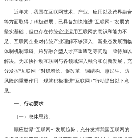
走进北京
近年来，我国在互联网技术、产业、应用以及跨界融合
北京概况
十六区概览
人文北京
等方面取得了积极进展，已具备加快推进“互联网+”发展的
坚实基础，但也存在传统企业运用互联网的意识和能力不
绿色北京
图说北京
视频北京
足、互联网企业对传统产业理解不够深入、新业态发展面临
体制机制障碍、跨界融合型人才严重匮乏等问题，亟待加以
多语种
解决。为加快推动互联网与各领域深入融合和创新发展，充
ENGLISH
한국어
日本語
分发挥“互联网+”对稳增长、促改革、调结构、惠民生、防
风险的重要作用，现就积极推进“互联网+”行动提出以下意
DEUTSCH
FRANÇAIS
РУССКИЙ ЯЗЫК
见。
一、行动要求
ESPAÑOL
العربية
PORTUGUÊS
（一）总体思路。
ITALIANO
顺应世界“互联网+”发展趋势，充分发挥我国互联网的