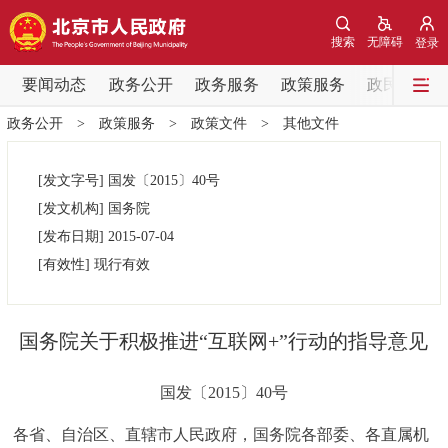
网站地图
搜索
无障碍
登录
要闻动态
要闻动态
政务公开
政务服务
政策服务
政民互动
政务公开
>
政策服务
>
政策文件
>
其他文件
党中央精神
国务院信息
中央部委动态
[发文字号]
国发
〔2015〕
40号
北京要闻
会议信息
部门动态
[发文机构]
国务院
[发布日期]
2015-07-04
各区热点
[有效性]
现行有效
政务公开
国务院关于积极推进“互联网+”行动的指导意见
市领导
机构职能
政策服务
国发〔2015〕40号
政策兑现
政策解读
回应关切
各省、自治区、直辖市人民政府，国务院各部委、各直属机