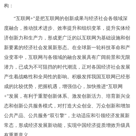
构：
决策公开
专题公开
“互联网+”是把互联网的创新成果与经济社会各领域深
政务服务
度融合，推动技术进步、效率提升和组织变革，提升实体经
济创新力和生产力，形成更广泛的以互联网为基础设施和创
个人服务
法人服务
部门服务
新要素的经济社会发展新形态。在全球新一轮科技革命和产
便民服务
利企服务
投资项目
业变革中，互联网与各领域的融合发展具有广阔前景和无限
潜力，已成为不可阻挡的时代潮流，正对各国经济社会发展
中介服务
阳光政务
产生着战略性和全局性的影响。积极发挥我国互联网已经形
成的比较优势，把握机遇，增强信心，加快推进“互联网
政民互动
+”发展，有利于重塑创新体系、激发创新活力、培育新兴业
12345网上接诉即办
我要咨询
我要建议
态和创新公共服务模式，对打造大众创业、万众创新和增加
公共产品、公共服务“双引擎”，主动适应和引领经济发展新
参与调查
在线访谈
图说互动
常态，形成经济发展新动能，实现中国经济提质增效升级具
有重要意义。