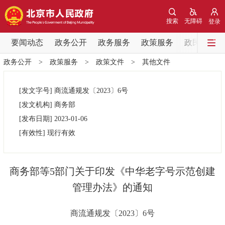
网站地图
搜索
无障碍
登录
要闻动态
要闻动态
政务公开
政务服务
政策服务
政民互动
政务公开
>
政策服务
>
政策文件
>
其他文件
党中央精神
国务院信息
中央部委动态
[发文字号]
商流通规发
〔2023〕
6号
北京要闻
会议信息
部门动态
[发文机构]
商务部
[发布日期]
2023-01-06
各区热点
[有效性]
现行有效
政务公开
商务部等5部门关于印发《中华老字号示范创建
市领导
机构职能
政策服务
管理办法》的通知
政策兑现
政策解读
回应关切
商流通规发
〔
2023
〕
6号