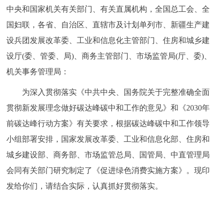
中央和国家机关有关部门、有关直属机构，全国总工会、全
决策公开
专题公开
国妇联，各省、自治区、直辖市及计划单列市、新疆生产建
政务服务
设兵团发展改革委、工业和信息化主管部门、住房和城乡建
设厅(委、管委、局)、商务主管部门、市场监管局(厅、委)、
个人服务
法人服务
部门服务
机关事务管理局：
便民服务
利企服务
投资项目
为深入贯彻落实《中共中央、国务院关于完整准确全面
贯彻新发展理念做好碳达峰碳中和工作的意见》和《2030年
中介服务
阳光政务
前碳达峰行动方案》有关要求，根据碳达峰碳中和工作领导
小组部署安排，国家发展改革委、工业和信息化部、住房和
政民互动
城乡建设部、商务部、市场监管总局、国管局、中直管理局
12345网上接诉即办
我要咨询
我要建议
会同有关部门研究制定了《促进绿色消费实施方案》。现印
发给你们，请结合实际，认真抓好贯彻落实。
参与调查
在线访谈
图说互动