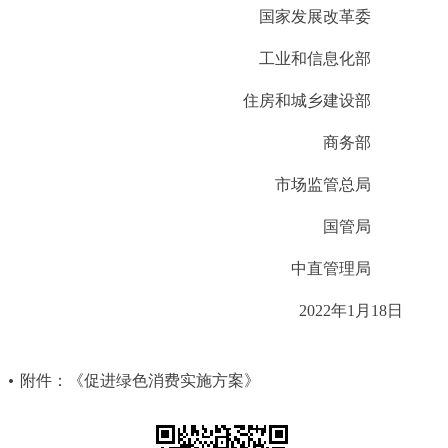
走进北京
国家发展改革委
工业和信息化部
北京概况
十六区概览
人文北京
住房和城乡建设部
绿色北京
图说北京
视频北京
商务部
多语种
市场监管总局
ENGLISH
한국어
日本語
国管局
中直管理局
DEUTSCH
FRANÇAIS
РУССКИЙ ЯЗЫК
2022年1月18日
ESPAÑOL
العربية
PORTUGUÊS
附件：《促进绿色消费实施方案》
ITALIANO