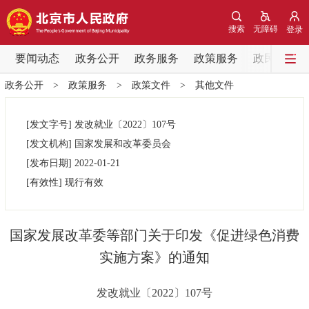
网站地图
搜索
无障碍
登录
要闻动态
要闻动态
政务公开
政务服务
政策服务
政民互动
政务公开
>
政策服务
>
政策文件
>
其他文件
党中央精神
国务院信息
中央部委动态
[发文字号]
发改就业
〔2022〕
107号
北京要闻
会议信息
部门动态
[发文机构]
国家发展和改革委员会
[发布日期]
2022-01-21
各区热点
[有效性]
现行有效
政务公开
国家发展改革委等部门关于印发《促进绿色消费
市领导
机构职能
政策服务
实施方案》的通知
政策兑现
政策解读
回应关切
发改就业〔2022〕107号