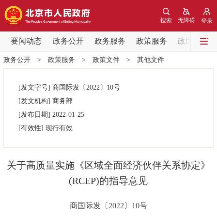
网站地图
搜索
无障碍
登录
要闻动态
要闻动态
政务公开
政务服务
政策服务
政民互动
政务公开
>
政策服务
>
政策文件
>
其他文件
党中央精神
国务院信息
中央部委动态
[发文字号]
商国际发
〔2022〕
10号
北京要闻
会议信息
部门动态
[发文机构]
商务部
[发布日期]
2022-01-25
各区热点
[有效性]
现行有效
政务公开
关于高质量实施《区域全面经济伙伴关系协定》
市领导
机构职能
政策服务
(RCEP)的指导意见
政策兑现
政策解读
回应关切
商国际发〔2022〕10号