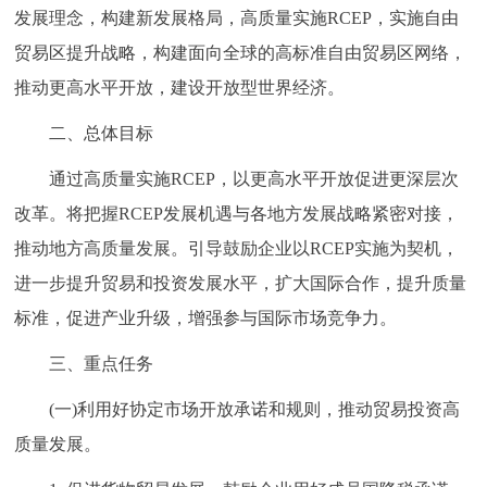
走进北京
发展理念，构建新发展格局，高质量实施RCEP，实施自由
贸易区提升战略，构建面向全球的高标准自由贸易区网络，
北京概况
十六区概览
人文北京
推动更高水平开放，建设开放型世界经济。
绿色北京
图说北京
视频北京
二、总体目标
通过高质量实施RCEP，以更高水平开放促进更深层次
多语种
改革。将把握RCEP发展机遇与各地方发展战略紧密对接，
ENGLISH
한국어
日本語
推动地方高质量发展。引导鼓励企业以RCEP实施为契机，
进一步提升贸易和投资发展水平，扩大国际合作，提升质量
DEUTSCH
FRANÇAIS
РУССКИЙ ЯЗЫК
标准，促进产业升级，增强参与国际市场竞争力。
三、重点任务
ESPAÑOL
العربية
PORTUGUÊS
(一)利用好协定市场开放承诺和规则，推动贸易投资高
ITALIANO
质量发展。