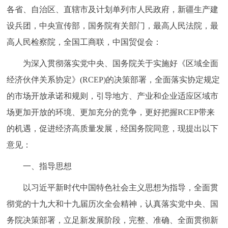
各省、自治区、直辖市及计划单列市人民政府，新疆生产建
决策公开
专题公开
设兵团，中央宣传部，国务院有关部门，最高人民法院，最
政务服务
高人民检察院，全国工商联，中国贸促会：
为深入贯彻落实党中央、国务院关于实施好《区域全面
个人服务
法人服务
部门服务
经济伙伴关系协定》(RCEP)的决策部署，全面落实协定规定
便民服务
利企服务
投资项目
的市场开放承诺和规则，引导地方、产业和企业适应区域市
场更加开放的环境、更加充分的竞争，更好把握RCEP带来
中介服务
阳光政务
的机遇，促进经济高质量发展，经国务院同意，现提出以下
意见：
政民互动
一、指导思想
12345网上接诉即办
我要咨询
我要建议
以习近平新时代中国特色社会主义思想为指导，全面贯
彻党的十九大和十九届历次全会精神，认真落实党中央、国
参与调查
在线访谈
图说互动
务院决策部署，立足新发展阶段，完整、准确、全面贯彻新