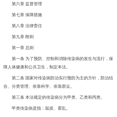
走进北京
第六章 监督管理
第七章 保障措施
北京概况
十六区概览
人文北京
第八章 法律责任
绿色北京
图说北京
视频北京
第九章 附则
多语种
第一章 总则
ENGLISH
한국어
日本語
第一条 为了预防、控制和消除传染病的发生与流行，保
障人体健康和公共卫生，制定本法。
DEUTSCH
FRANÇAIS
РУССКИЙ ЯЗЫК
第二条 国家对传染病防治实行预防为主的方针，防治结
合、分类管理、依靠科学、依靠群众。
ESPAÑOL
العربية
PORTUGUÊS
第三条 本法规定的传染病分为甲类、乙类和丙类。
ITALIANO
甲类传染病是指：鼠疫、霍乱。