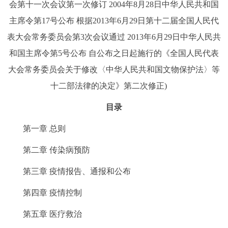
会第十一次会议第一次修订 2004年8月28日中华人民共和国
决策公开
专题公开
主席令第17号公布 根据2013年6月29日第十二届全国人民代
表大会常务委员会第3次会议通过 2013年6月29日中华人民共
政务服务
和国主席令第5号公布 自公布之日起施行的《全国人民代表
个人服务
法人服务
部门服务
大会常务委员会关于修改〈中华人民共和国文物保护法〉等
十二部法律的决定》第二次修正)
便民服务
利企服务
投资项目
目录
中介服务
阳光政务
第一章 总则
第二章 传染病预防
政民互动
第三章 疫情报告、通报和公布
12345网上接诉即办
我要咨询
我要建议
第四章 疫情控制
参与调查
在线访谈
图说互动
第五章 医疗救治