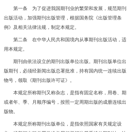
决策公开
专题公开
第一条 为了促进我国期刊业的繁荣和发展，规范期刊
出版活动，加强期刊出版管理，根据国务院《出版管理条
政务服务
例》及相关法律法规，制定本规定。
个人服务
法人服务
部门服务
第二条 在中华人民共和国境内从事期刊出版活动，适
用本规定。
便民服务
利企服务
投资项目
期刊由依法设立的期刊出版单位出版。期刊出版单位出
版期刊，必须经新闻出版总署批准，持有国内统一连续出版
中介服务
阳光政务
物号，领取《期刊出版许可证》。
政民互动
本规定所称期刊又称杂志，是指有固定名称，用卷、期
或者年、季、月顺序编号，按照一定周期出版的成册连续出
12345网上接诉即办
我要咨询
我要建议
版物。
参与调查
在线访谈
图说互动
本规定所称期刊出版单位，是指依照国家有关规定设