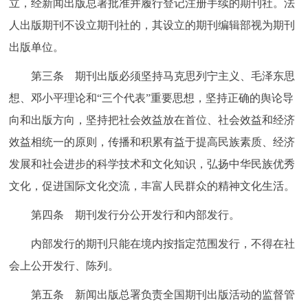
立，经新闻出版总署批准并履行登记注册手续的期刊社。法
走进北京
人出版期刊不设立期刊社的，其设立的期刊编辑部视为期刊
北京概况
十六区概览
人文北京
出版单位。
第三条 期刊出版必须坚持马克思列宁主义、毛泽东思
绿色北京
图说北京
视频北京
想、邓小平理论和“三个代表”重要思想，坚持正确的舆论导
多语种
向和出版方向，坚持把社会效益放在首位、社会效益和经济
效益相统一的原则，传播和积累有益于提高民族素质、经济
ENGLISH
한국어
日本語
发展和社会进步的科学技术和文化知识，弘扬中华民族优秀
文化，促进国际文化交流，丰富人民群众的精神文化生活。
DEUTSCH
FRANÇAIS
РУССКИЙ ЯЗЫК
第四条 期刊发行分公开发行和内部发行。
ESPAÑOL
العربية
PORTUGUÊS
内部发行的期刊只能在境内按指定范围发行，不得在社
会上公开发行、陈列。
ITALIANO
第五条 新闻出版总署负责全国期刊出版活动的监督管