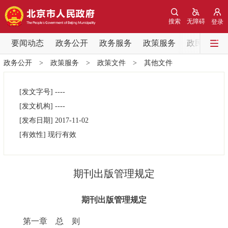
网站地图
搜索
无障碍
登录
要闻动态
要闻动态
政务公开
政务服务
政策服务
政民互动
政务公开
>
政策服务
>
政策文件
>
其他文件
党中央精神
国务院信息
中央部委动态
[发文字号]
----
北京要闻
会议信息
部门动态
[发文机构]
----
[发布日期]
2017-11-02
各区热点
[有效性]
现行有效
政务公开
期刊出版管理规定
市领导
机构职能
政策服务
期刊出版管理规定
政策兑现
政策解读
回应关切
第一章 总 则