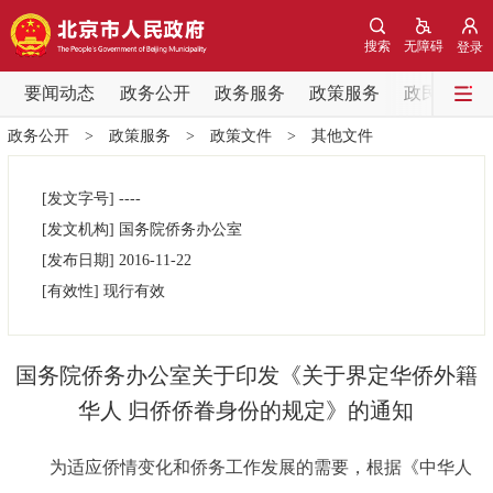
网站地图
搜索
无障碍
登录
要闻动态
要闻动态
政务公开
政务服务
政策服务
政民互动
政务公开
>
政策服务
>
政策文件
>
其他文件
党中央精神
国务院信息
中央部委动态
[发文字号]
----
北京要闻
会议信息
部门动态
[发文机构]
国务院侨务办公室
[发布日期]
2016-11-22
各区热点
[有效性]
现行有效
政务公开
国务院侨务办公室关于印发《关于界定华侨外籍
市领导
机构职能
政策服务
华人 归侨侨眷身份的规定》的通知
政策兑现
政策解读
回应关切
为适应侨情变化和侨务工作发展的需要，根据《中华人