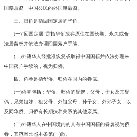
走进北京
国籍后裔；中国公民的外国籍后裔。
北京概况
十六区概览
人文北京
三、归侨是指回国定居的华侨。
(一)“回国定居”是指华侨放弃原住在国长期、永久或合
绿色北京
图说北京
视频北京
法居留权并依法办理回国落户手续。
多语种
(二)外籍华人经批准恢复或取得中国国籍并依法办理来
中国落户手续的，视为归侨。
ENGLISH
한국어
日本語
四、侨眷是指华侨、归侨在国内的眷属。
DEUTSCH
FRANÇAIS
РУССКИЙ ЯЗЫК
(一)侨眷包括：华侨、归侨的配偶，父母，子女及其配
偶，兄弟姐妹，祖父母、外祖父母，孙子女、外孙子女，以
ESPAÑOL
العربية
PORTUGUÊS
及同华侨、归侨有长期扶养关系的其他亲属。
ITALIANO
(二)外籍华人在中国境内的具有中国国籍的眷属视为侨
眷，其范围比照本条第(一)款。