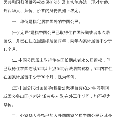
民共和国归侨侨眷权益保护法》及其实施办法，现对华侨、
决策公开
专题公开
外籍华人、归侨、侨眷的身份做如下界定。
政务服务
一、华侨是指定居在国外的中国公民。
(一)“定居”是指中国公民已取得住在国长期或者永久居
个人服务
法人服务
部门服务
留权，并已在住在国连续居留两年，两年内累计居留不少于
便民服务
利企服务
投资项目
18个月。
(二)中国公民虽未取得住在国长期或者永久居留权，但
中介服务
阳光政务
已取得住在国连续5年以上(含5年)合法居留资格，5年内在住
在国累计居留不少于30个月，视为华侨。
政民互动
(三)中国公民出国留学(包括公派和自费)在外学习期间，
12345网上接诉即办
我要咨询
我要建议
或因公务出国(包括外派劳务人员)在外工作期间，均不视为
华侨。
参与调查
在线访谈
图说互动
二、外籍华人是指已加入外国国籍的原中国公民及其外