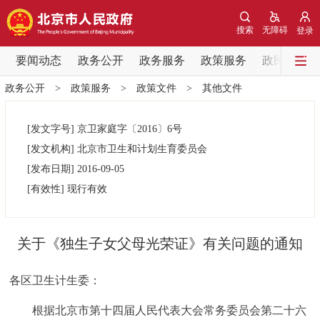
网站地图
搜索
无障碍
登录
要闻动态
要闻动态
政务公开
政务服务
政策服务
政民互动
政务公开
>
政策服务
>
政策文件
>
其他文件
党中央精神
国务院信息
中央部委动态
[发文字号]
京卫家庭字
〔2016〕
6号
北京要闻
会议信息
部门动态
[发文机构]
北京市卫生和计划生育委员会
[发布日期]
2016-09-05
各区热点
[有效性]
现行有效
政务公开
关于《独生子女父母光荣证》有关问题的通知
市领导
机构职能
政策服务
各区卫生计生委：
政策兑现
政策解读
回应关切
根据北京市第十四届人民代表大会常务委员会第二十六