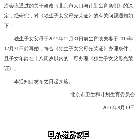
次会议通过的关于修改《北京市人口与计划生育条例》的决
决策公开
专题公开
定，经研究，对《独生子女父母光荣证》的有关问题通知如
政务服务
下：
独生子女父母于2015年12月31日前生育或夫妻于2015年
个人服务
法人服务
部门服务
12月31日前再婚，符合《独生子女父母光荣证》办理条件，
便民服务
利企服务
投资项目
且子女年龄在十八周岁以内的，可办理《独生子女父母光荣
证》。
中介服务
阳光政务
本通知自发布之日起实施。
政民互动
北京市卫生和计划生育委员会
2016年8月19日
12345网上接诉即办
我要咨询
我要建议
参与调查
在线访谈
图说互动