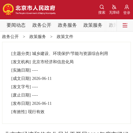
网站地图
搜索
无障碍
登录
要闻动态
要闻动态
政务公开
政务服务
政策服务
政民互动
政务公开
>
政策服务
>
政策文件
党中央精神
国务院信息
中央部委动态
[主题分类]
城乡建设、环境保护/节能与资源综合利用
北京要闻
会议信息
部门动态
[发文机构]
北京市经济和信息化局
[实施日期]
----
各区热点
[成文日期]
2026-06-11
[发文字号]
----
政务公开
[废止日期]
----
[发布日期]
2026-06-11
市领导
机构职能
政策服务
[有效性]
现行有效
政策兑现
政策解读
回应关切