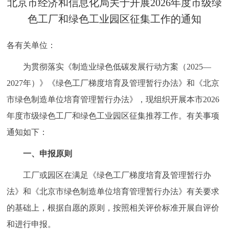
北京市经济和信息化局关于开展2026年度市级绿
决策公开
专题公开
色工厂和绿色工业园区征集工作的通知
政务服务
各有关单位：
个人服务
法人服务
部门服务
为贯彻落实《制造业绿色低碳发展行动方案（2025—
2027年）》《绿色工厂梯度培育及管理暂行办法》和《北京
便民服务
利企服务
投资项目
市绿色制造单位培育管理暂行办法》，现组织开展本市2026
年度市级绿色工厂和绿色工业园区征集推荐工作。有关事项
中介服务
阳光政务
通知如下：
政民互动
一、申报原则
工厂或园区在满足《绿色工厂梯度培育及管理暂行办
12345网上接诉即办
我要咨询
我要建议
法》和《北京市绿色制造单位培育管理暂行办法》有关要求
的基础上，根据自愿的原则，按照相关评价标准开展自评价
参与调查
在线访谈
图说互动
和进行申报。