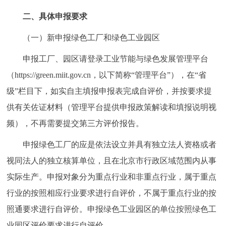
走进北京
二、具体申报要求
北京概况
十六区概览
人文北京
（一）新申报绿色工厂和绿色工业园区
申报工厂、园区请登录工业节能与绿色发展管理平台
绿色北京
图说北京
视频北京
（https://green.miit.gov.cn，以下简称“管理平台”），在“省
多语种
级”栏目下，如实自主填报申报表完成自评价，并按要求提
供有关佐证材料（管理平台提供申报政策解读和填报说明视
ENGLISH
한국어
日本語
频），不再需要提交第三方评价报告。
DEUTSCH
FRANÇAIS
РУССКИЙ ЯЗЫК
申报绿色工厂的应是依法设立并具有独立法人资格或者
视同法人的独立核算单位，且在北京市行政区域范围内从事
ESPAÑOL
العربية
PORTUGUÊS
实际生产。申报对象分为重点行业和非重点行业，属于重点
行业的按照相应行业要求进行自评价，不属于重点行业的按
ITALIANO
照通要求进行自评价。申报绿色工业园区的单位按照绿色工
业园区评价要求进行自评价。