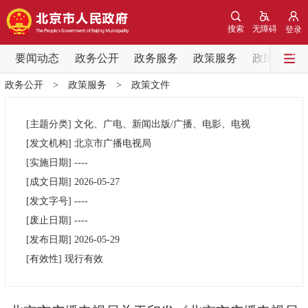
网站地图
搜索
无障碍
登录
要闻动态
要闻动态
政务公开
政务服务
政策服务
政民互动
政务公开
>
政策服务
>
政策文件
党中央精神
国务院信息
中央部委动态
[主题分类]
文化、广电、新闻出版/广播、电影、电视
北京要闻
会议信息
部门动态
[发文机构]
北京市广播电视局
[实施日期]
----
各区热点
[成文日期]
2026-05-27
[发文字号]
----
政务公开
[废止日期]
----
[发布日期]
2026-05-29
市领导
机构职能
政策服务
[有效性]
现行有效
政策兑现
政策解读
回应关切