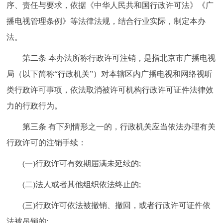
走进北京
序、责任与要求，依据《中华人民共和国行政许可法》《广
播电视管理条例》等法律法规，结合行业实际，制定本办
北京概况
十六区概览
人文北京
法。
第二条 本办法所称行政许可注销，是指北京市广播电视
绿色北京
图说北京
视频北京
局（以下简称“行政机关”）对本辖区内广播电视和网络视听
多语种
类行政许可事项，依法取消被许可机构行政许可证件法律效
力的行政行为。
ENGLISH
한국어
日本語
第三条 有下列情形之一的，行政机关应当依法办理有关
DEUTSCH
FRANÇAIS
РУССКИЙ ЯЗЫК
行政许可的注销手续：
(一)行政许可有效期届满未延续的;
ESPAÑOL
العربية
PORTUGUÊS
(二)法人或者其他组织依法终止的;
ITALIANO
(三)行政许可依法被撤销、撤回，或者行政许可证件依
法被吊销的;