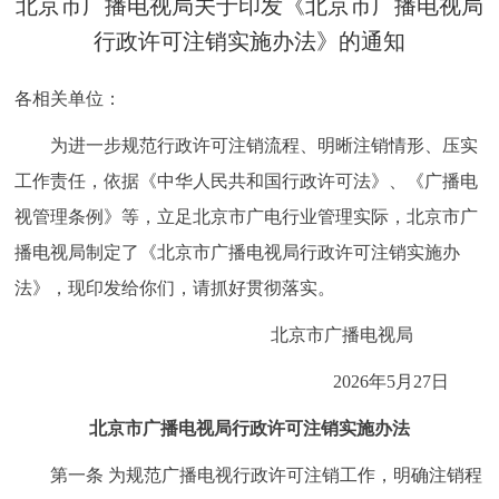
北京市广播电视局关于印发《北京市广播电视局
决策公开
专题公开
行政许可注销实施办法》的通知
政务服务
各相关单位：
个人服务
法人服务
部门服务
为进一步规范行政许可注销流程、明晰注销情形、压实
工作责任，依据《中华人民共和国行政许可法》、《广播电
便民服务
利企服务
投资项目
视管理条例》等，立足北京市广电行业管理实际，
北京市广
播电视局
制定了《北京市广播电视局行政许可注销实施办
中介服务
阳光政务
法》，现印发给你们，请抓好贯彻落实。
政民互动
北京市广播电视局
2026年5月27日
12345网上接诉即办
我要咨询
我要建议
北京市广播电视局行政许可注销实施办法
参与调查
在线访谈
图说互动
第一条 为规范广播电视行政许可注销工作，明确注销程