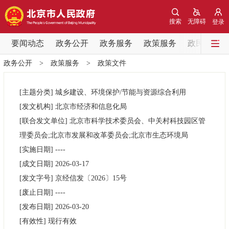
网站地图
搜索
无障碍
登录
要闻动态
要闻动态
政务公开
政务服务
政策服务
政民互动
政务公开
>
政策服务
>
政策文件
党中央精神
国务院信息
中央部委动态
[主题分类]
城乡建设、环境保护/节能与资源综合利用
北京要闻
会议信息
部门动态
[发文机构]
北京市经济和信息化局
[联合发文单位]
北京市科学技术委员会、中关村科技园区管
各区热点
理委员会;北京市发展和改革委员会;北京市生态环境局
[实施日期]
----
政务公开
[成文日期]
2026-03-17
[发文字号]
京经信发
〔2026〕
15号
市领导
机构职能
政策服务
[废止日期]
----
[发布日期]
2026-03-20
政策兑现
政策解读
回应关切
[有效性]
现行有效