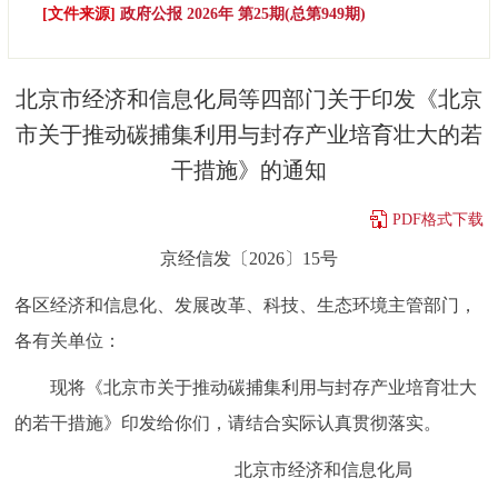
[文件来源]
政府公报 2026年 第25期(总第949期)
决策公开
专题公开
政务服务
北京市经济和信息化局等四部门关于印发《北京
市关于推动碳捕集利用与封存产业培育壮大的若
个人服务
法人服务
部门服务
干措施》的通知
便民服务
利企服务
投资项目
PDF格式下载
京经信发〔2026〕15号
中介服务
阳光政务
各区经济和信息化、发展改革、科技、生态环境主管部门，
政民互动
各有关单位：
12345网上接诉即办
我要咨询
我要建议
现将《北京市关于推动碳捕集利用与封存产业培育壮大
的若干措施》印发给你们，请结合实际认真贯彻落实。
参与调查
在线访谈
图说互动
北京市经济和信息化局