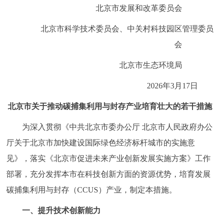
走进北京
北京市发展和改革委员会
北京市科学技术委员会、中关村科技园区管理委员
北京概况
十六区概览
人文北京
会
绿色北京
图说北京
视频北京
北京市生态环境局
多语种
2026年3月17日
北京市关于推动碳捕集利用与封存产业培育壮大的若干措施
ENGLISH
한국어
日本語
为深入贯彻《中共北京市委办公厅 北京市人民政府办公
DEUTSCH
FRANÇAIS
РУССКИЙ ЯЗЫК
厅关于北京市加快建设国际绿色经济标杆城市的实施意
见》，落实《北京市促进未来产业创新发展实施方案》工作
ESPAÑOL
العربية
PORTUGUÊS
部署，充分发挥本市在科技创新方面的资源优势，培育发展
碳捕集利用与封存（CCUS）产业，制定本措施。
ITALIANO
一、提升技术创新能力