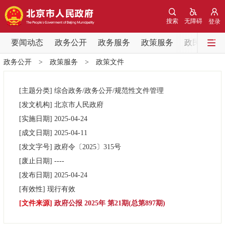
网站地图
搜索
无障碍
登录
要闻动态
要闻动态
政务公开
政务服务
政策服务
政民互动
政务公开
>
政策服务
>
政策文件
党中央精神
国务院信息
中央部委动态
[主题分类]
综合政务/政务公开/规范性文件管理
北京要闻
会议信息
部门动态
[发文机构]
北京市人民政府
[实施日期]
2025-04-24
各区热点
[成文日期]
2025-04-11
[发文字号]
政府令
〔2025〕
315号
政务公开
[废止日期]
----
[发布日期]
2025-04-24
市领导
机构职能
政策服务
[有效性]
现行有效
[文件来源]
政府公报 2025年 第21期(总第897期)
政策兑现
政策解读
回应关切