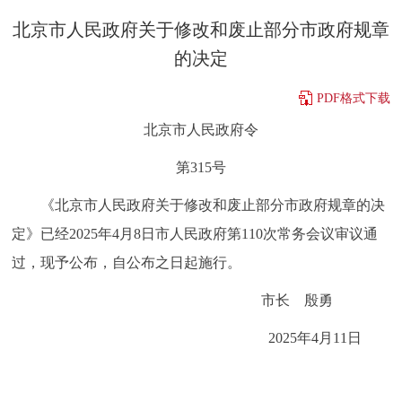
决策公开
专题公开
北京市人民政府关于修改和废止部分市政府规章
的决定
政务服务
PDF格式下载
个人服务
法人服务
部门服务
北京市人民政府令
第315号
便民服务
利企服务
投资项目
《北京市人民政府关于修改和废止部分市政府规章的决
中介服务
阳光政务
定》已经2025年4月8日市人民政府第110次常务会议审议通
过，现予公布，自公布之日起施行。
政民互动
市长 殷勇
12345网上接诉即办
我要咨询
我要建议
2025年4月11日
参与调查
在线访谈
图说互动