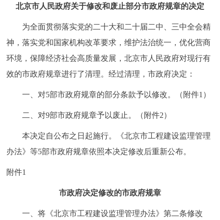
走进北京
北京市人民政府关于修改和废止部分市政府规章的决定
为全面贯彻落实党的二十大和二十届二中、三中全会精
北京概况
十六区概览
人文北京
神，落实党和国家机构改革要求，维护法治统一，优化营商
环境，保障经济社会高质量发展，北京市人民政府对现行有
绿色北京
图说北京
视频北京
效的市政府规章进行了清理。经过清理，市政府决定：
多语种
一、对5部市政府规章的部分条款予以修改。（附件1）
ENGLISH
한국어
日本語
二、对9部市政府规章予以废止。（附件2）
本决定自公布之日起施行。《北京市工程建设监理管理
DEUTSCH
FRANÇAIS
РУССКИЙ ЯЗЫК
办法》等5部市政府规章依照本决定修改后重新公布。
ESPAÑOL
العربية
PORTUGUÊS
附件1
市政府决定修改的市政府规章
ITALIANO
一、将《北京市工程建设监理管理办法》第二条修改