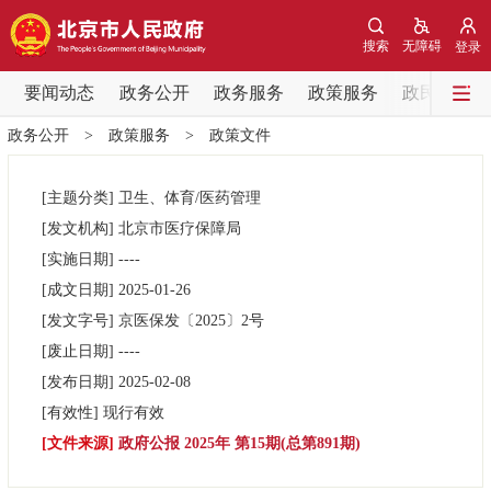
网站地图
搜索
无障碍
登录
要闻动态
要闻动态
政务公开
政务服务
政策服务
政民互动
政务公开
>
政策服务
>
政策文件
党中央精神
国务院信息
中央部委动态
[主题分类]
卫生、体育/医药管理
北京要闻
会议信息
部门动态
[发文机构]
北京市医疗保障局
[实施日期]
----
各区热点
[成文日期]
2025-01-26
[发文字号]
京医保发
〔2025〕
2号
政务公开
[废止日期]
----
[发布日期]
2025-02-08
市领导
机构职能
政策服务
[有效性]
现行有效
[文件来源]
政府公报 2025年 第15期(总第891期)
政策兑现
政策解读
回应关切