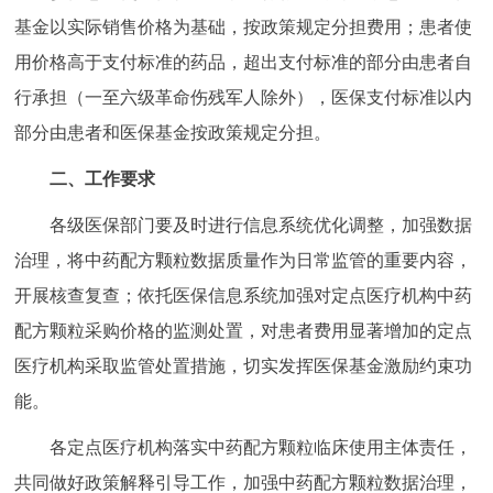
走进北京
基金以实际销售价格为基础，按政策规定分担费用；患者使
用价格高于支付标准的药品，超出支付标准的部分由患者自
北京概况
十六区概览
人文北京
行承担（一至六级革命伤残军人除外），医保支付标准以内
部分由患者和医保基金按政策规定分担。
绿色北京
图说北京
视频北京
二、工作要求
多语种
各级医保部门要及时进行信息系统优化调整，加强数据
ENGLISH
한국어
日本語
治理，将中药配方颗粒数据质量作为日常监管的重要内容，
开展核查复查；依托医保信息系统加强对定点医疗机构中药
DEUTSCH
FRANÇAIS
РУССКИЙ ЯЗЫК
配方颗粒采购价格的监测处置，对患者费用显著增加的定点
医疗机构采取监管处置措施，切实发挥医保基金激励约束功
ESPAÑOL
العربية
PORTUGUÊS
能。
ITALIANO
各定点医疗机构落实中药配方颗粒临床使用主体责任，
共同做好政策解释引导工作，加强中药配方颗粒数据治理，