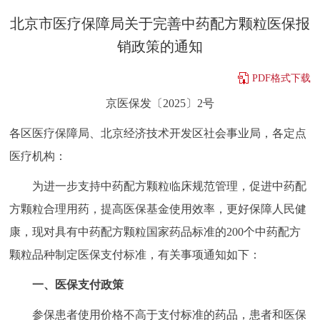
决策公开
专题公开
北京市医疗保障局关于完善中药配方颗粒医保报
销政策的通知
政务服务
PDF格式下载
个人服务
法人服务
部门服务
京医保发〔2025〕2号
各区医疗保障局、北京经济技术开发区社会事业局，各定点
便民服务
利企服务
投资项目
医疗机构：
中介服务
阳光政务
为进一步支持中药配方颗粒临床规范管理，促进中药配
方颗粒合理用药，提高医保基金使用效率，更好保障人民健
政民互动
康，现对具有中药配方颗粒国家药品标准的200个中药配方
12345网上接诉即办
我要咨询
我要建议
颗粒品种制定医保支付标准，有关事项通知如下：
一、医保支付政策
参与调查
在线访谈
图说互动
参保患者使用价格不高于支付标准的药品，患者和医保