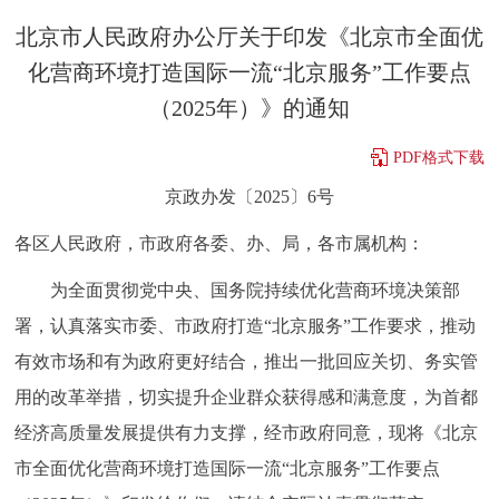
决策公开
专题公开
北京市人民政府办公厅关于印发《北京市全面优
化营商环境打造国际一流“北京服务”工作要点
政务服务
（2025年）》的通知
个人服务
法人服务
部门服务
PDF格式下载
京政办发〔2025〕6号
便民服务
利企服务
投资项目
各区人民政府，市政府各委、办、局，各市属机构：
中介服务
阳光政务
为全面贯彻党中央、国务院持续优化营商环境决策部
署，认真落实市委、市政府打造“北京服务”工作要求，推动
政民互动
有效市场和有为政府更好结合，推出一批回应关切、务实管
12345网上接诉即办
我要咨询
我要建议
用的改革举措，切实提升企业群众获得感和满意度，为首都
经济高质量发展提供有力支撑，经市政府同意，现将《北京
参与调查
在线访谈
图说互动
市全面优化营商环境打造国际一流“北京服务”工作要点