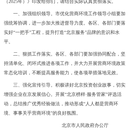
（2025年）》印发给你们，请结合实际认真贯彻落实。
走进北京
一、加强组织领导。市优化营商环境工作领导小组要加
北京概况
十六区概览
人文北京
强统筹协调，进一步加大推进督导力度。各区、各部门要落
实好“一把手”工程，提升打造“北京服务”品牌的意识和水
绿色北京
图说北京
视频北京
平。
多语种
二、狠抓工作落实。各区、各部门要加强协同配合，坚
持清单化、闭环式推进各项工作，并大力开展营商环境政策
ENGLISH
한국어
日本語
常态化培训，不断提高服务能力，使各项举措落地见效。
DEUTSCH
FRANÇAIS
РУССКИЙ ЯЗЫК
三、强化宣传引导。积极讲好北京投资创业故事，切实
增强企业在京发展信心。开展“北京榜样·服务管家”评选活
ESPAÑOL
العربية
PORTUGUÊS
动，总结推广优秀经验做法，推动形成“人人都是营商环
境、事事关乎营商环境”的良好氛围。
ITALIANO
北京市人民政府办公厅