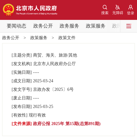
网站地图
搜索
无障碍
登录
要闻动态
要闻动态
政务公开
政务服务
政策服务
政民互动
政务公开
>
政策服务
>
政策文件
党中央精神
国务院信息
中央部委动态
[主题分类]
商贸、海关、旅游/其他
北京要闻
会议信息
部门动态
[发文机构]
北京市人民政府办公厅
[实施日期]
----
各区热点
[成文日期]
2025-03-24
[发文字号]
京政办发
〔2025〕
6号
政务公开
[废止日期]
----
[发布日期]
2025-03-25
市领导
机构职能
政策服务
[有效性]
现行有效
[文件来源]
政府公报 2025年 第15期(总第891期)
政策兑现
政策解读
回应关切