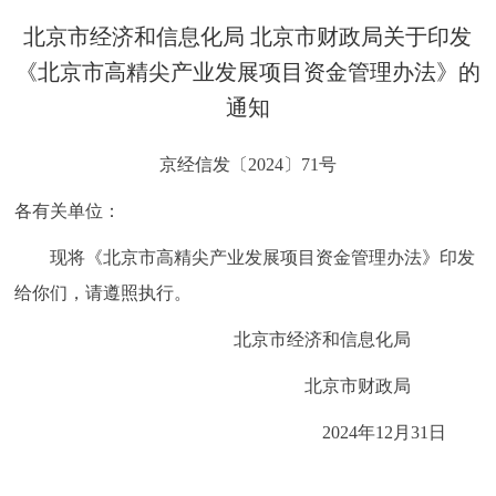
决策公开
专题公开
北京市经济和信息化局 北京市财政局关于印发
《北京市高精尖产业发展项目资金管理办法》的
政务服务
通知
个人服务
法人服务
部门服务
京经信发〔2024〕71号
便民服务
利企服务
投资项目
各有关单位：
现将《北京市高精尖产业发展项目资金管理办法》印发
中介服务
阳光政务
给你们，请遵照执行。
政民互动
北京市经济和信息化局
12345网上接诉即办
我要咨询
我要建议
北京市财政局
2024年12月31日
参与调查
在线访谈
图说互动