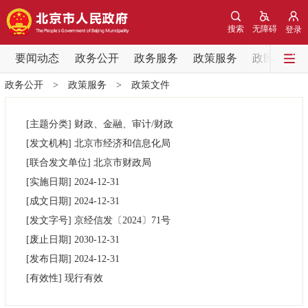
网站地图
搜索
无障碍
登录
要闻动态
要闻动态
政务公开
政务服务
政策服务
政民互动
政务公开
>
政策服务
>
政策文件
党中央精神
国务院信息
中央部委动态
[主题分类]
财政、金融、审计/财政
北京要闻
会议信息
部门动态
[发文机构]
北京市经济和信息化局
[联合发文单位]
北京市财政局
各区热点
[实施日期]
2024-12-31
[成文日期]
2024-12-31
政务公开
[发文字号]
京经信发
〔2024〕
71号
[废止日期]
2030-12-31
市领导
机构职能
政策服务
[发布日期]
2024-12-31
[有效性]
现行有效
政策兑现
政策解读
回应关切