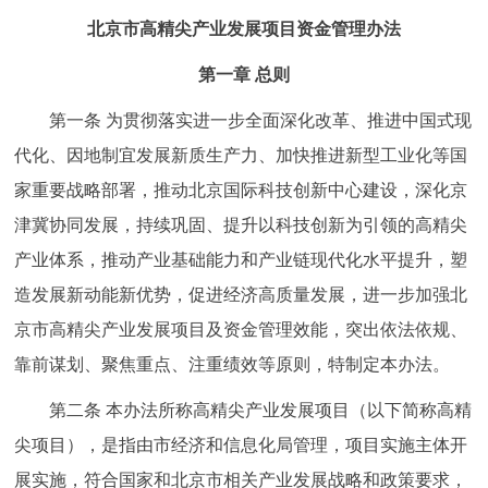
走进北京
北京市高精尖产业发展项目资金管理办法
北京概况
十六区概览
人文北京
第一章 总则
第一条 为贯彻落实进一步全面深化改革、推进中国式现
绿色北京
图说北京
视频北京
代化、因地制宜发展新质生产力、加快推进新型工业化等国
多语种
家重要战略部署，推动北京国际科技创新中心建设，深化京
津冀协同发展，持续巩固、提升以科技创新为引领的高精尖
ENGLISH
한국어
日本語
产业体系，推动产业基础能力和产业链现代化水平提升，塑
造发展新动能新优势，促进经济高质量发展，进一步加强北
DEUTSCH
FRANÇAIS
РУССКИЙ ЯЗЫК
京市高精尖产业发展项目及资金管理效能，突出依法依规、
靠前谋划、聚焦重点、注重绩效等原则，特制定本办法。
ESPAÑOL
العربية
PORTUGUÊS
第二条 本办法所称高精尖产业发展项目（以下简称高精
ITALIANO
尖项目），是指由市经济和信息化局管理，项目实施主体开
展实施，符合国家和北京市相关产业发展战略和政策要求，