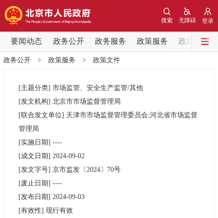
网站地图
搜索
无障碍
登录
要闻动态
要闻动态
政务公开
政务服务
政策服务
政民互动
政务公开
>
政策服务
>
政策文件
党中央精神
国务院信息
中央部委动态
[主题分类]
市场监管、安全生产监管/其他
北京要闻
会议信息
部门动态
[发文机构]
北京市市场监督管理局
[联合发文单位]
天津市市场监督管理委员会;河北省市场监督
各区热点
管理局
[实施日期]
----
政务公开
[成文日期]
2024-09-02
[发文字号]
京市监发
〔2024〕
70号
市领导
机构职能
政策服务
[废止日期]
----
[发布日期]
2024-09-03
政策兑现
政策解读
回应关切
[有效性]
现行有效