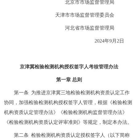
北京市市场监督管理局
走进北京
天津市市场监督管理委员会
北京概况
十六区概览
人文北京
河北省市场监督管理局
绿色北京
图说北京
视频北京
2024年9月2日
多语种
京津冀检验检测机构授权签字人考核管理办法
ENGLISH
한국어
日本語
第一章 总则
DEUTSCH
FRANÇAIS
РУССКИЙ ЯЗЫК
第一条 为推进京津冀三地检验检测机构资质认定工作
协同，加强检验检测机构授权签字人管理，根据《检验检测
ESPAÑOL
العربية
PORTUGUÊS
机构资质认定管理办法》《检验检测机构监督管理办法》
《检验检测机构资质认定评审准则》等规定，制定本办法。
ITALIANO
第二条 检验检测机构资质认定授权签字人（以下简称