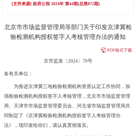
[文件来源]
政府公报 2024年 第44期(总第872期)
决策公开
专题公开
政务服务
北京市市场监督管理局等部门关于印发京津冀检
验检测机构授权签字人考核管理办法的通知
个人服务
法人服务
部门服务
PDF格式下载
便民服务
利企服务
投资项目
京市监发〔2024〕70号
各有关单位：
中介服务
阳光政务
为推进京津冀三地检验检测机构资质认定工作协同，加
政民互动
强检验检测机构授权签字人考核管理，北京市市场监督管理
12345网上接诉即办
我要咨询
我要建议
局、天津市市场监督管理委员会、河北省市场监督管理局共
同制定了《京津冀检验检测机构授权签字人考核管理办
参与调查
在线访谈
图说互动
法》，现印发给你们，请认真贯彻落实。