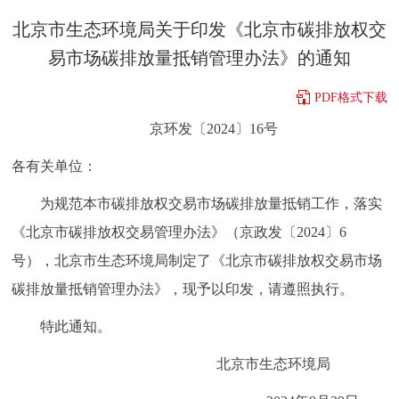
决策公开
专题公开
北京市生态环境局关于印发《北京市碳排放权交
易市场碳排放量抵销管理办法》的通知
政务服务
PDF格式下载
个人服务
法人服务
部门服务
京环发〔2024〕16号
各有关单位：
便民服务
利企服务
投资项目
为规范本市碳排放权交易市场碳排放量抵销工作，落实
中介服务
阳光政务
《北京市碳排放权交易管理办法》（京政发〔2024〕6
号），北京市生态环境局制定了《北京市碳排放权交易市场
政民互动
碳排放量抵销管理办法》，现予以印发，请遵照执行。
12345网上接诉即办
我要咨询
我要建议
特此通知。
参与调查
在线访谈
图说互动
北京市生态环境局