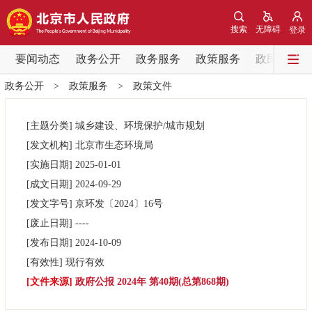
网站地图
搜索
无障碍
登录
要闻动态
要闻动态
政务公开
政务服务
政策服务
政民互动
政务公开
>
政策服务
>
政策文件
党中央精神
国务院信息
中央部委动态
[主题分类]
城乡建设、环境保护/城市规划
北京要闻
会议信息
部门动态
[发文机构]
北京市生态环境局
[实施日期]
2025-01-01
各区热点
[成文日期]
2024-09-29
[发文字号]
京环发
〔2024〕
16号
政务公开
[废止日期]
----
[发布日期]
2024-10-09
市领导
机构职能
政策服务
[有效性]
现行有效
[文件来源]
政府公报 2024年 第40期(总第868期)
政策兑现
政策解读
回应关切