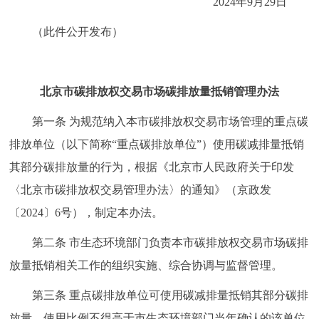
2024年9月29日
走进北京
（此件公开发布）
北京概况
十六区概览
人文北京
绿色北京
图说北京
视频北京
北京市碳排放权交易市场碳排放量抵销管理办法
多语种
第一条 为规范纳入本市碳排放权交易市场管理的重点碳
排放单位（以下简称“重点碳排放单位”）使用碳减排量抵销
ENGLISH
한국어
日本語
其部分碳排放量的行为，根据《北京市人民政府关于印发
〈北京市碳排放权交易管理办法〉的通知》（京政发
DEUTSCH
FRANÇAIS
РУССКИЙ ЯЗЫК
〔2024〕6号），制定本办法。
ESPAÑOL
العربية
PORTUGUÊS
第二条 市生态环境部门负责本市碳排放权交易市场碳排
放量抵销相关工作的组织实施、综合协调与监督管理。
ITALIANO
第三条 重点碳排放单位可使用碳减排量抵销其部分碳排
放量，使用比例不得高于市生态环境部门当年确认的该单位