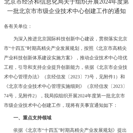
北京市经济和信息化局关于组织开展2024年度第
决策公开
专题公开
一批北京市市级企业技术中心创建工作的通知
政务服务
各有关单位：
个人服务
法人服务
部门服务
为深入推进北京国际科技创新中心建设，贯彻落实北京
市“十四五”时期高精尖产业发展规划，按照《北京市高精尖
便民服务
利企服务
投资项目
产业科技创新体系建设实施方案》，推动企业技术中心培优
工程，引导和支持企业提升创新能力，依据《北京市企业技
中介服务
阳光政务
术中心管理办法》（京经信发〔2023〕73号，见附件1）和
《北京市企业技术中心管理实施细则》（京经信发〔2023〕
政民互动
74号，见附件2），我局拟组织开展2024年度第一批北京市
12345网上接诉即办
我要咨询
我要建议
市级企业技术中心创建工作，现将有关事宜通知如下：
一、重点支持领域
参与调查
在线访谈
图说互动
依据《北京市“十四五”时期高精尖产业发展规划》提出