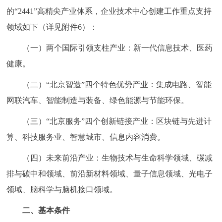
走进北京
的“2441”高精尖产业体系，企业技术中心创建工作重点支持
领域如下（详见附件6）：
北京概况
十六区概览
人文北京
（一）两个国际引领支柱产业：新一代信息技术、医药
绿色北京
图说北京
视频北京
健康。
多语种
（二）“北京智造”四个特色优势产业：集成电路、智能
网联汽车、智能制造与装备、绿色能源与节能环保。
ENGLISH
한국어
日本語
（三）“北京服务”四个创新链接产业：区块链与先进计
算、科技服务业、智慧城市、信息内容消费。
DEUTSCH
FRANÇAIS
РУССКИЙ ЯЗЫК
（四）未来前沿产业：生物技术与生命科学领域、碳减
ESPAÑOL
العربية
PORTUGUÊS
排与碳中和领域、前沿新材料领域、量子信息领域、光电子
领域、脑科学与脑机接口领域。
ITALIANO
二、基本条件