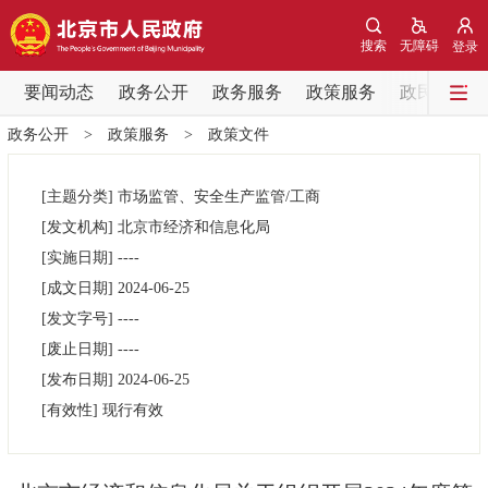
网站地图
搜索
无障碍
登录
要闻动态
要闻动态
政务公开
政务服务
政策服务
政民互动
政务公开
>
政策服务
>
政策文件
党中央精神
国务院信息
中央部委动态
[主题分类]
市场监管、安全生产监管/工商
北京要闻
会议信息
部门动态
[发文机构]
北京市经济和信息化局
[实施日期]
----
各区热点
[成文日期]
2024-06-25
[发文字号]
----
政务公开
[废止日期]
----
[发布日期]
2024-06-25
市领导
机构职能
政策服务
[有效性]
现行有效
政策兑现
政策解读
回应关切